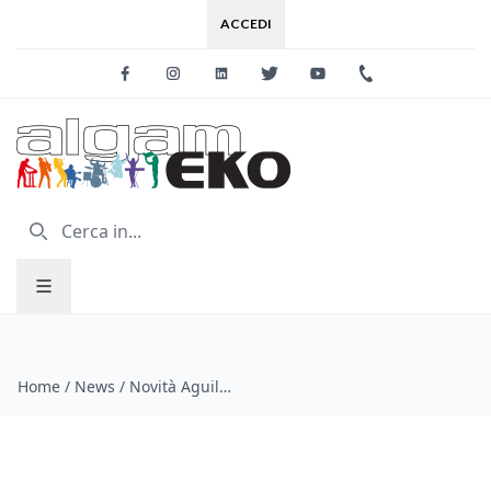
ACCEDI
Facebook
Instagram
Linkedin
Twitter
Youtube
+39 0733 227
Home
/
News
/
Novità Aguilar dal Winter Namm 2013!