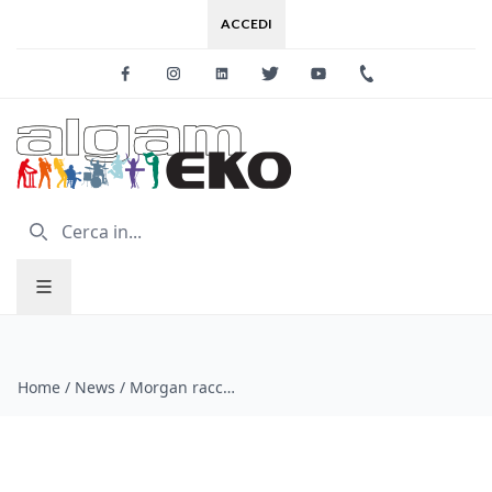
ACCEDI
Facebook
Instagram
Linkedin
Twitter
Youtube
+39 0733 227
Home
/
News
/
Morgan racconta (e canta) i Doors