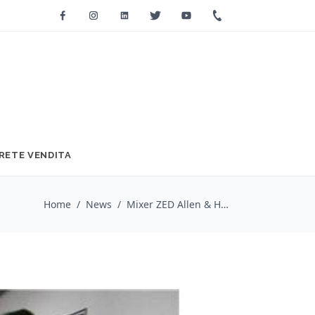
Facebook
Instagram
Linkedin
Twitter
Youtube
+39 0733 2271
RETE VENDITA
Home
/
News
/
Mixer ZED Allen & Heath all’Indian Medical Institute