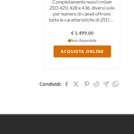
Completamente nuovi i mixer
ZED 420, 428 e 436, diversi solo
per numero di canali offrono
tutte le caratteristiche di ZED 12
e 24, e molto altro: sezione Eq più
completa, Direct Out sui canali, 6
€ 1.499,00
mandate Aux, 4 Subgruppi, 2
Non disponibile
uscite matrix e Master LR e
Mono.
ACQUISTA ONLINE
Condividi:
Footer