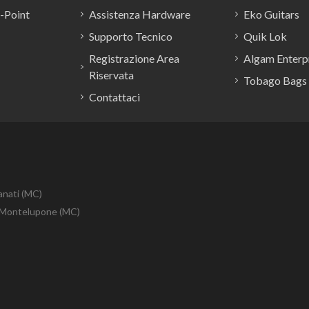
E-Point
Assistenza Hardware
Eko Guitars
Supporto Tecnico
Quik Lok
Registrazione Area
Algam Enterpr
Riservata
Tobago Bags
Contattaci
anati (MC)
10 Montelupone (MC)