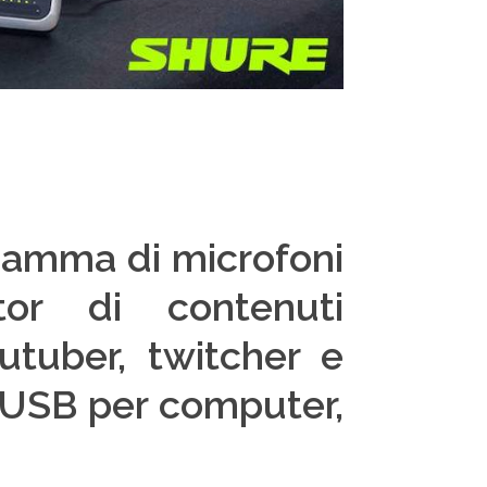
gamma di microfoni
tor di contenuti
outuber, twitcher e
o USB per computer,