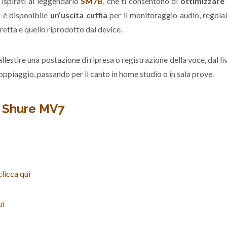
ispirati al leggendario
SM7B
, che ti consentono di
ottimizzare 
B
è disponibile
un’uscita cuffia
per il monitoraggio audio, regola
retta e quello riprodotto dal device.
allestire una postazione di ripresa o registrazione della voce, dal
oppiaggio, passando per il canto in home studio o in sala prove.
i Shure MV7
licca qui
ui