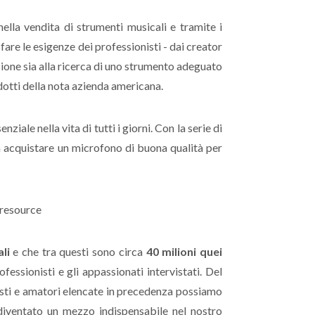
nella vendita di strumenti musicali e tramite i
re le esigenze dei professionisti - dai creator
assione sia alla ricerca di uno strumento adeguato
dotti della nota azienda americana.
iale nella vita di tutti i giorni. Con la serie di
a acquistare un microfono di buona qualità per
li
e che tra questi sono circa
40 milioni quei
fessionisti e gli appassionati intervistati. Del
nisti e amatori elencate in precedenza possiamo
diventato un mezzo indispensabile nel nostro