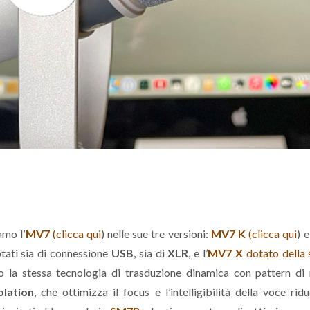
amo l’
MV7
(clicca qui
) nelle sue tre versioni:
MV7 K
(clicca qui
) 
otati sia di connessione
USB
, sia di
XLR
, e l’
MV7 X
dotato della 
o la stessa tecnologia di trasduzione dinamica con pattern di 
olation
, che ottimizza il focus e l’intelligibilità della voce ri