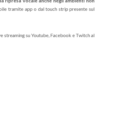
la ripresa vocale anche negli ambienti non
bile tramite app o dal touch strip presente sul
 live streaming su Youtube, Facebook e Twitch al