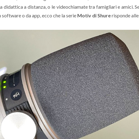
a didattica a distanza, o le videochiamate tra famigliari e amici. S
un software o da app, ecco che la serie
Motiv di Shure
risponde alle 