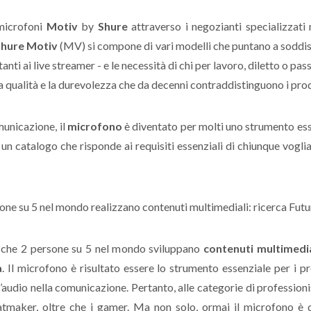
 microfoni
Motiv
by
Shure
attraverso i negozianti specializzati 
Shure Motiv
(MV) si compone di vari modelli che puntano a soddisfa
tanti ai live streamer - e le necessità di chi per lavoro, diletto o p
 la qualità e la durevolezza che da decenni contraddistinguono i pro
municazione, il
microfono
è diventato per molti uno strumento essenz
un catalogo che risponde ai requisiti essenziali di chiunque vogli
che 2 persone su 5 nel mondo sviluppano
contenuti multimedia
à
. Il microfono è risultato essere lo strumento essenziale per i pro
ll’audio nella comunicazione. Pertanto, alle categorie di professio
eatmaker, oltre che i gamer. Ma non solo, ormai il microfono è 