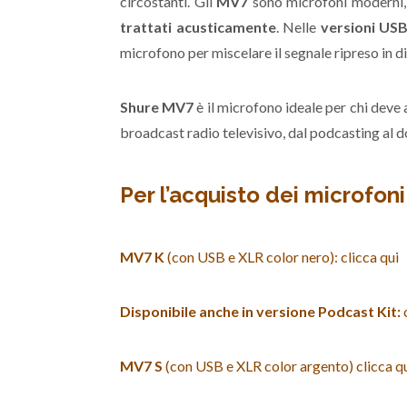
circostanti. Gli
MV7
sono microfoni moderni, 
trattati acusticamente
. Nelle
versioni US
microfono per miscelare il segnale ripreso in di
Shure MV7
è il microfono ideale per chi deve 
broadcast radio televisivo, dal podcasting al d
Per l’acquisto dei microfon
MV7 K
(con USB e XLR color nero): clicca qui
Disponibile anche in versione Podcast Kit:
c
MV7 S
(con USB e XLR color argento) clicca q