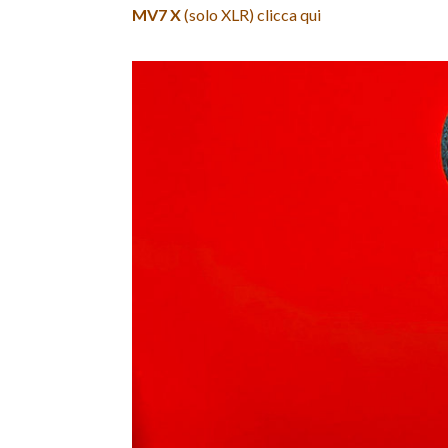
MV7 X
(solo XLR) clicca qui