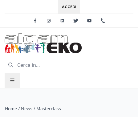
ACCEDI
Facebook
Instagram
Linkedin
Twitter
Youtube
+39 0733 227
Home
/
News
/
Masterclass di batteria "Ritmo Divino" del Maestro Marco Maria Pennisi