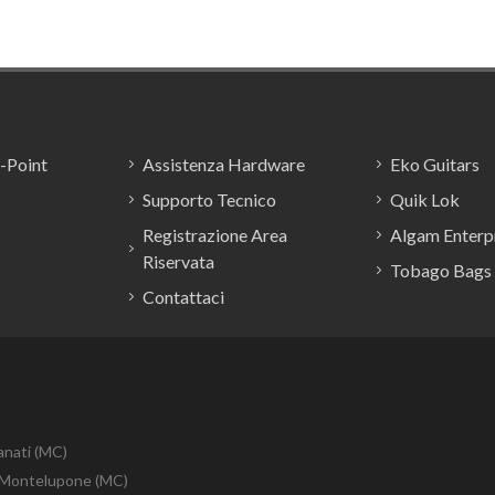
E-Point
Assistenza Hardware
Eko Guitars
Supporto Tecnico
Quik Lok
Registrazione Area
Algam Enterpr
Riservata
Tobago Bags
Contattaci
anati (MC)
10 Montelupone (MC)