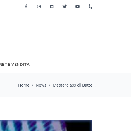
Facebook
Instagram
Linkedin
Twitter
Youtube
+39 0733 2271
RETE VENDITA
Home
/
News
/
Masterclass di Batteria