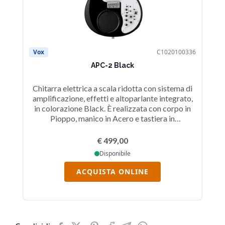
Vox
C1020100336
V
APC-2 Black
Chitarra elettrica a scala ridotta con sistema di
Ch
amplificazione, effetti e altoparlante integrato,
am
in colorazione Black. È realizzata con corpo in
i
Pioppo, manico in Acero e tastiera in
Palissandro, con scala da 610 mm. È
equipaggiata con sistema modeling analogico di
eq
€ 499,00
Vox che offre il classico timbro Vox, effetti di
V
Disponibile
chorus, tremolo, delay e riverbero, sezione drum
ch
machine con 11 stili, aux in, uscita cuffie,
ACQUISTA ONLINE
altoparlante integrato Tectonic Audio. Presenta
al
due pickup humbucker se