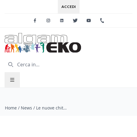
ACCEDI
Facebook
Instagram
Linkedin
Twitter
Youtube
+39 0733 227
Home
/
News
/
Le nuove chitarre elettriche all-in-one APC-2 di Vox