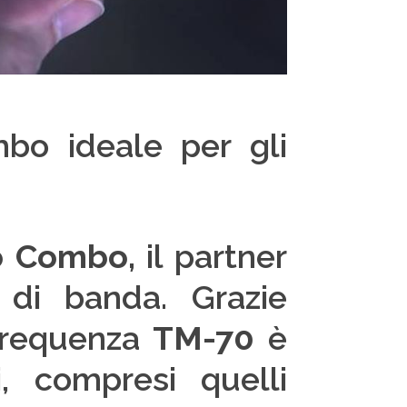
o ideale per gli
o Combo,
il partner
 di banda. Grazie
 frequenza
TM-70
è
, compresi quelli