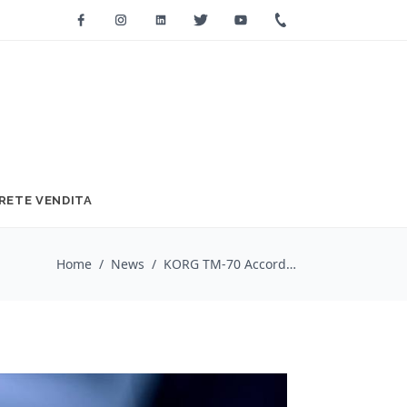
Facebook
Instagram
Linkedin
Twitter
Youtube
+39 0733 2271
RETE VENDITA
Home
/
News
/
KORG TM-70 Accordatore Metronomo Combo ideale per gli strumenti d'orchestra