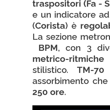
traspositori (Fa - S
e un indicatore ad
(
Corista
) è
regola
La sezione metron
BPM
, con 3 div
metrico-ritmiche
c
stilistico.
TM-7
assorbimento che 
250 ore
.