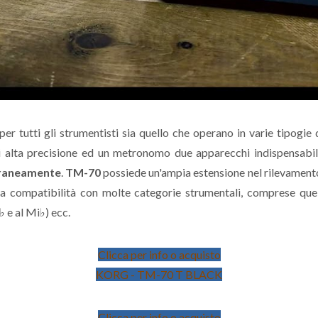
à per tutti gli strumentisti sia quello che operano in varie tipogi
alta precisione ed un metronomo due apparecchi indispensabili n
raneamente
.
TM-70
possiede un'ampia estensione nel rilevamen
a compatibilità con molte categorie strumentali, comprese quell
i♭ e al Mi♭) ecc.
Clicca per info o acquisto
KORG - TM-70 T BLACK
Clicca per info o acquisto