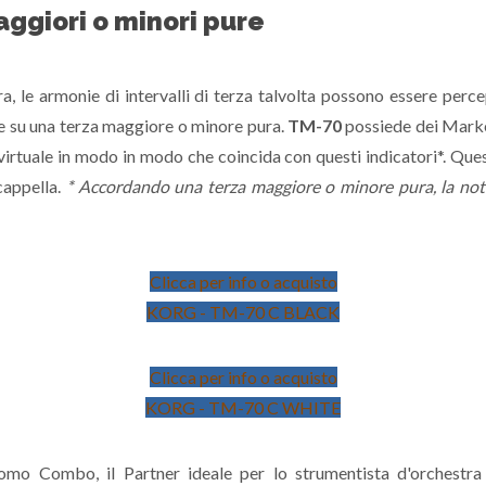
aggiori o minori pure
, le armonie di intervalli di terza talvolta possono essere perc
ne su una terza maggiore o minore pura.
TM-70
possiede dei Marke
irtuale in modo in modo che coincida con questi indicatori*. Quest
cappella.
* Accordando una terza maggiore o minore pura, la nota
Clicca per info o acquisto
KORG - TM-70 C BLACK
Clicca per info o acquisto
KORG - TM-70 C WHITE