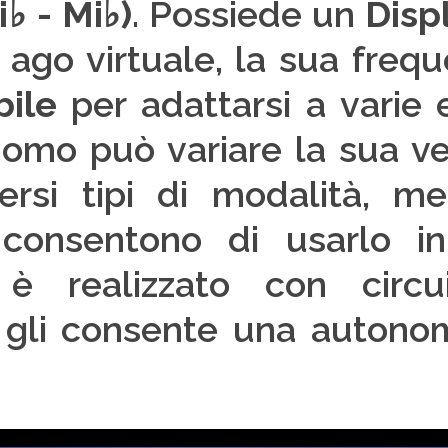
i♭ - Mi♭)
. Possiede un
Disp
 ago virtuale, la sua frequ
bile
per adattarsi a varie 
omo può variare la sua v
ersi tipi di modalità, m
onsentono di usarlo in
0
è realizzato con circu
gli consente una autonom