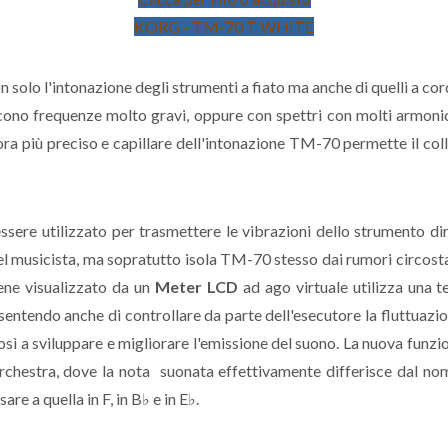
KORG - TM-70 T WHITE
n solo l'intonazione degli strumenti a fiato ma anche di quelli a co
no frequenze molto gravi, oppure con spettri con molti armonici
ncora più preciso e capillare dell'intonazione TM-70 permette il 
sere utilizzato per trasmettere le vibrazioni dello strumento di
del musicista, ma sopratutto isola TM-70 stesso dai rumori circost
iene visualizzato da un
Meter LCD
ad ago virtuale utilizza una 
entendo anche di controllare da parte dell'esecutore la fluttuazio
osì a sviluppare e migliorare l'emissione del suono. La nuova funzio
orchestra, dove la nota suonata effettivamente differisce dal nome 
re a quella in F, in B♭ e in E♭.