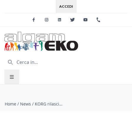
ACCEDI
Facebook
Instagram
Linkedin
Twitter
Youtube
+39 0733 227
Home
/
News
/
KORG rilascia un nuovo sistema operativo per Pa1000