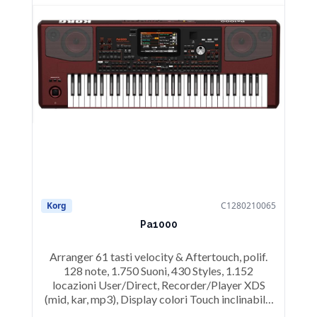
Korg
C1280210065
Pa1000
Arranger 61 tasti velocity & Aftertouch, polif.
128 note, 1.750 Suoni, 430 Styles, 1.152
locazioni User/Direct, Recorder/Player XDS
(mid, kar, mp3), Display colori Touch inclinabile,
MIC input & Vocal Processor, Input Chitarra con