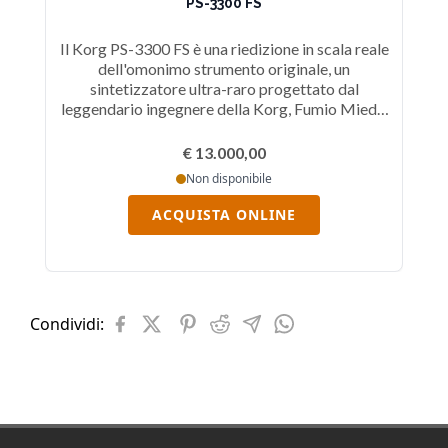
PS-3300 FS
Il Korg PS-3300 FS è una riedizione in scala reale
dell'omonimo strumento originale, un
an
sintetizzatore ultra-raro progettato dal
3
leggendario ingegnere della Korg, Fumio Mieda,
e prodotto dalla Korg dal 1977 al 1981 in
pochissimi esemplari.
€ 13.000,00
Non disponibile
ACQUISTA ONLINE
Condividi: