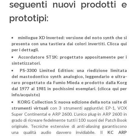
seguenti nuovi prodotti e
prototipi:
minilogue XD Inverted: versione del noto synth che si
presenta con una tastiera dai colori invertiti. Clicca qui
per i dettagli.
Accordatore ST1K: progettato appositamente per i
sintetizzatori.
PS-3300 Limited Edition: una riedizione limitata
del mastodontico synth analogico, leggendario e ultra-
raro progettato da Fumio Mieda e prodotto dalla Korg
dal 1977 al 1981 in pochissimi esemplari. (clicca qui per
info/acquisto)
KORG Collection 5: nuova edizione della nota suite di
strumenti virtuali
con 3 strumenti aggiuntivi: EP-1, VOX
Super Continental e ARP 2600. L'unico plug-in ARP 2600 in
grado di ricreare fedelmente tutti i 100 suoni del Patch Book
originale. Tecniche estensive di anti-aliasing garantiscono
una qualità audio davvero invidiabile. Il
KC ARP