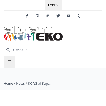
ACCEDI
Facebook
Instagram
Linkedin
Twitter
Youtube
+39 0733 227
Home
/
News
/
KORG al Superbooth 2024