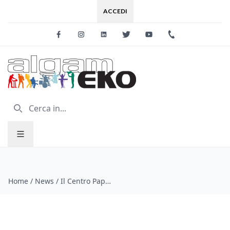
ACCEDI
Facebook
Instagram
Linkedin
Twitter
Youtube
+39 0733 227
Home
/
News
/
Il Centro Papa Giovanni XXIII in visita ad Algam EKO: un incontro tra musica, inclusione e solidarietà