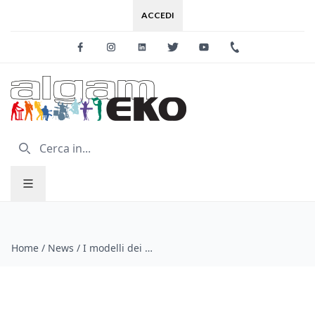
ACCEDI
Facebook
Instagram
Linkedin
Twitter
Youtube
+39 0733 227
Home
/
News
/
I modelli dei metronomi KORG MA-2