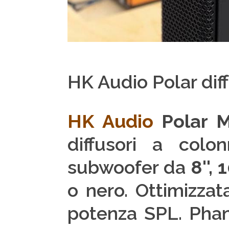
HK Audio Polar diff
HK Audio
Polar M
diffusori a col
subwoofer da
8'',
1
o nero. Ottimizzata
potenza SPL. Phan