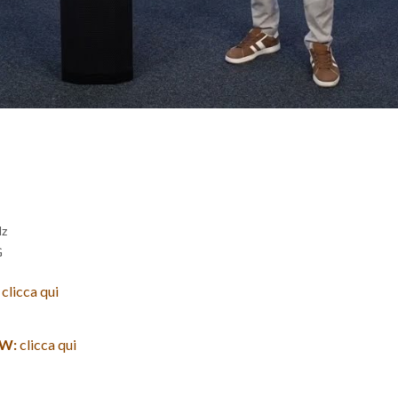
Hz
G
clicca qui
 W:
clicca qui