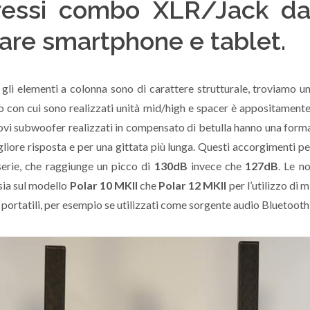
gressi combo XLR/Jack da
are smartphone e tablet.
gli elementi a colonna sono di carattere strutturale, troviamo un
minio con cui sono realizzati unità mid/high e spacer è appositamente
nuovi subwoofer realizzati in compensato di betulla hanno una form
iore risposta e per una gittata più lunga. Questi accorgimenti p
serie, che raggiunge un picco di
130dB
invece che
127dB
. Le n
sia sul modello
Polar 10 MKII
che
Polar 12 MKII
per l’utilizzo di
i portatili, per esempio se utilizzati come sorgente audio Bluetoo