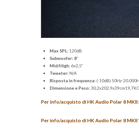
Max SPL:
120dB
Subwoofer: 8
”
Mid/High:
6x2,5”
Tweeter:
N/A
Risposta in frequenza:
(-10dB) 50Hz-20.000
Dimensione e Peso:
30,2x202,9x39cm19,7K
Per info/acquisto di HK Audio Polar 8 MKII:
Per info/acquisto di HK Audio Polar 8 MKII