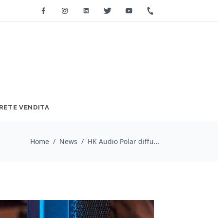
Facebook
Instagram
Linkedin
Twitter
Youtube
+39 0733 2271
RETE VENDITA
Home
/
News
/
HK Audio Polar diffusori a colonna attivi con ingresso bluetooth