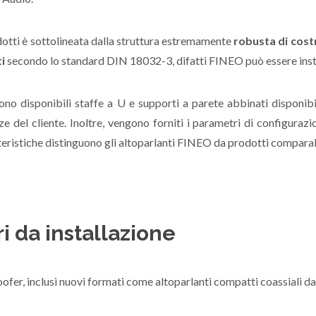
odotti è sottolineata dalla struttura estremamente
robusta di cost
ti
secondo lo standard DIN 18032-3, difatti FINEO può essere instal
sono disponibili staffe a U e supporti a parete abbinati disponibili
nze del cliente. Inoltre, vengono forniti i parametri di configuraz
tteristiche distinguono gli altoparlanti FINEO da prodotti comparab
ri da installazione
fer, inclusi nuovi formati come altoparlanti compatti coassiali d