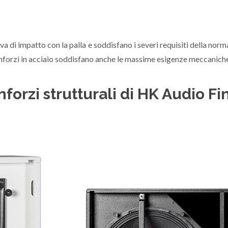
ova di impatto con la palla e soddisfano i severi requisiti della nor
i rinforzi in acciaio soddisfano anche le massime esigenze meccanich
inforzi strutturali di HK Audio F