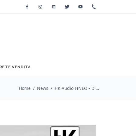
Facebook
Instagram
Linkedin
Twitter
Youtube
+39 0733 2271
RETE VENDITA
Home
/
News
/
HK Audio FINEO - Diffusori da installazione