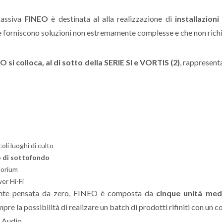
passiva
FINEO
è destinata al alla realizzazione di
installazioni
o e forniscono soluzioni non estremamente complesse e che non ric
O si colloca, al di sotto della SERIE SI e VORTIS (2)
, rappresent
oli luoghi di culto
o di sottofondo
torium
er Hi-Fi
mente pensata da zero, FINEO è composta da
cinque unità med
mpre la possibilità di realizare un batch di prodotti rifiniti con un
 Audio.