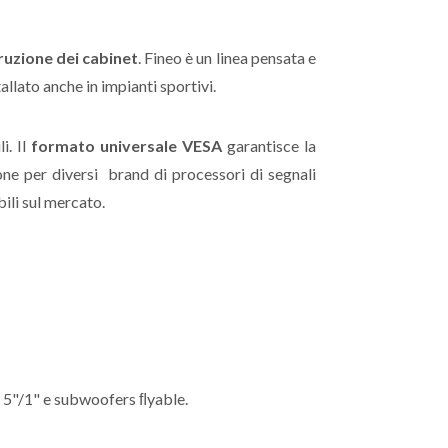
ruzione dei cabinet
. Fineo è un linea pensata e
lato anche in impianti sportivi.
. Il
formato universale VESA
garantisce la
ione per diversi brand di processori di segnali
ili sul mercato.
a 5"/1" e subwoofers ﬂyable.