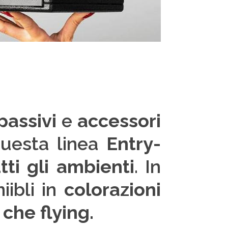
passivi
e
accessori
uesta linea
Entry-
tti gli ambienti
. In
iibli in
colorazioni
 che flying.