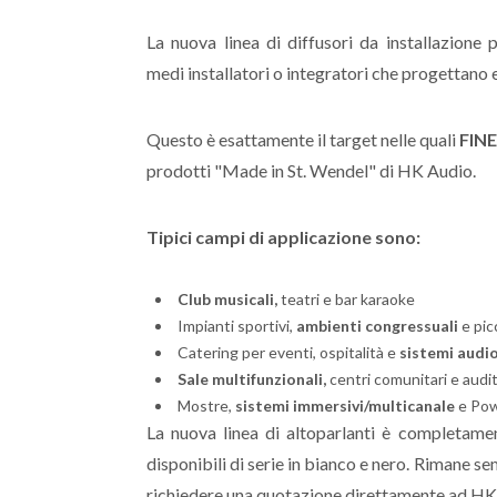
La nuova linea di diffusori da installazione 
medi installatori o integratori che progettan
Questo è esattamente il target nelle quali
FINE
prodotti "Made in St. Wendel" di HK Audio.
Tipici campi di applicazione sono:
Club musicali,
teatri e bar karaoke
Impianti sportivi,
ambienti congressuali
e picc
Catering per eventi, ospitalità e
sistemi audi
Sale multifunzionali,
centri comunitari e audi
Mostre,
sistemi immersivi/multicanale
e Pow
La nuova linea di altoparlanti è completa
disponibili di serie in bianco e nero. Rimane se
richiedere una quotazione direttamente ad HK