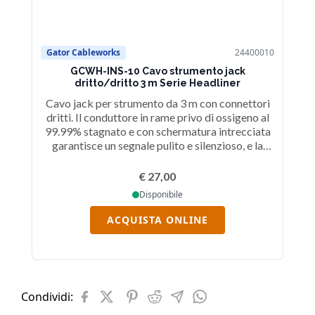
Gator Cableworks
24400010
Ga
GCWH-INS-10 Cavo strumento jack
dritto/dritto 3 m Serie Headliner
Cavo jack per strumento da 3 m con connettori
Ca
dritti. Il conduttore in rame privo di ossigeno al
dr
99.99% stagnato e con schermatura intrecciata
99
garantisce un segnale pulito e silenzioso, e la
guaina in PVC morbido da 7 mm offre un'elevata
gu
protezione. Include gli anelli di identificazione
p
€ 27,00
TORIColor ID e una borsa per il trasporto.
Disponibile
ACQUISTA ONLINE
Condividi: