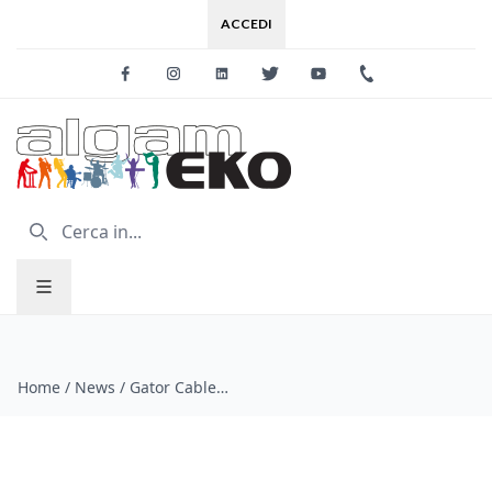
ACCEDI
Facebook
Instagram
Linkedin
Twitter
Youtube
+39 0733 227
Home
/
News
/
Gator Cableworks | Serie Headliner