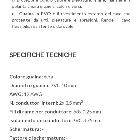
polarità chiara grazie ai colori diversi.
Guaina in PVC:
è il rivestimento esterno del cavo che
protegge da urti, piegature e abrasioni. Rende il cavo
flessibile, resistente e durevole.
SPECIFICHE TECNICHE
Colore guaina:
nera
Diametro guaina:
PVC 10 mm
AWG:
12 AWG
2
N. conduttori interni:
2x 3.5 mm
Fili di rame per conduttore:
68x 0.25 mm
Isolamento dei conduttori:
PVC 3.75 mm
Schermatura:
-
Fattore di schermatura:
-