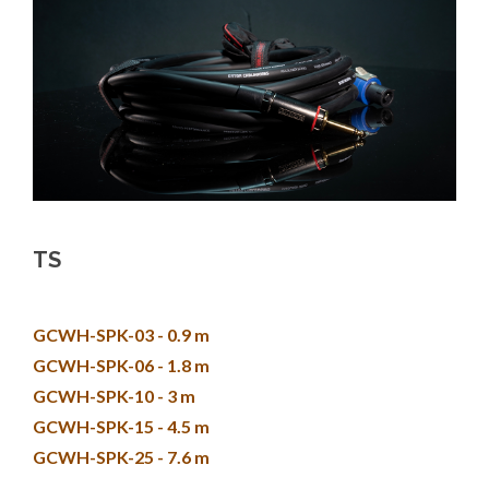
TS
GCWH-SPK-03 - 0.9 m
GCWH-SPK-06 - 1.8 m
GCWH-SPK-10 - 3 m
GCWH-SPK-15 - 4.5 m
GCWH-SPK-25 - 7.6 m