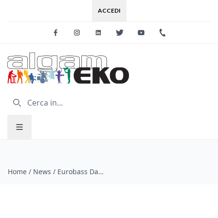
ACCEDI
Facebook
Instagram
Linkedin
Twitter
Youtube
+39 0733 227
Home
/
News
/
Eurobass Day 2011