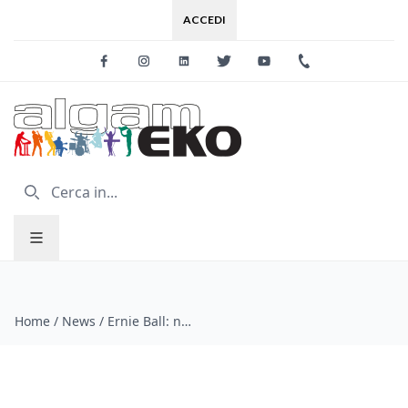
ACCEDI
Facebook
Instagram
Linkedin
Twitter
Youtube
+39 0733 227
Home
/
News
/
Ernie Ball: nuove finiture 2021 dei capotasti e delle tracolle!