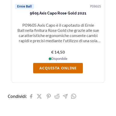
Ernie Ball
P09605
Er
9605 Axis Capo Rose Gold 2021
P09605 Axis Capo è il capotasto di Ernie
P
Ball nella finitura Rose Gold che grazie alle sue
caratteristiche ergonomiche consente cambi
c
rapidi e precisi mediante l'utilizzo di una sola
r
mano.
€ 14,50
Disponibile
ACQUISTA ONLINE
Condividi: