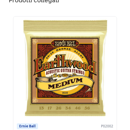
Prodotti collegati
Ernie Ball
P02002
Er