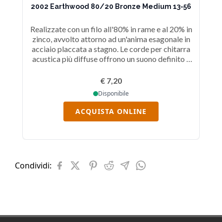
2002 Earthwood 80/20 Bronze Medium 13-56
20
Realizzate con un filo all'80% in rame e al 20% in
Re
zinco, avvolto attorno ad un'anima esagonale in
zi
acciaio placcata a stagno. Le corde per chitarra
ac
acustica più diffuse offrono un suono definito e
ac
squillante, con piacevoli armonici. Diametri: .013,
squ
.017,
€ 7,20
Disponibile
ACQUISTA ONLINE
Condividi: