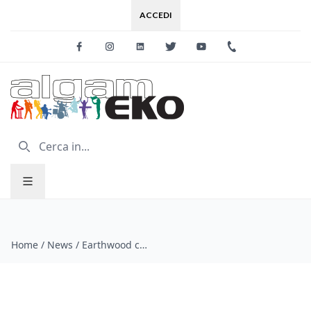
ACCEDI
Facebook
Instagram
Linkedin
Twitter
Youtube
+39 0733 227
Home
/
News
/
Earthwood corde per chitarra acustica by Ernie Ball