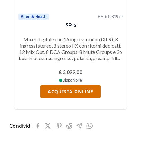
Allen & Heath
GAL61931970
Al
SQ-5
Mixer digitale con 16 ingressi mono (XLR), 3
ingressi stereo, 8 stereo FX con ritorni dedicati,
in
12 Mix Out, 8 DCA Groups, 8 Mute Groups e 36
14
bus. Processi su ingresso: polarità, preamp, filtro
bus
passa alte, insert, EQ grafico, compressore, gate,
pas
delay e channel direct out.
€ 3.099,00
Disponibile
ACQUISTA ONLINE
Condividi: