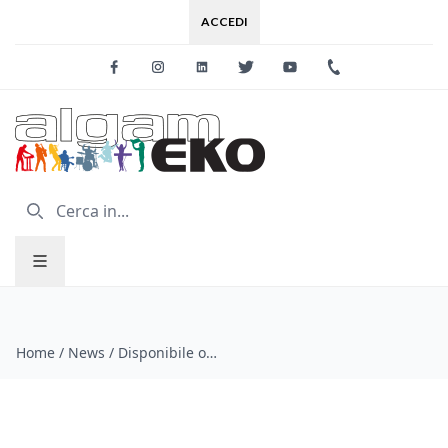
ACCEDI
Facebook
Instagram
Linkedin
Twitter
Youtube
+39 0733 227
Home
/
News
/
Disponibile ora l'aggiornamento software V1.4 per i mixer SQ