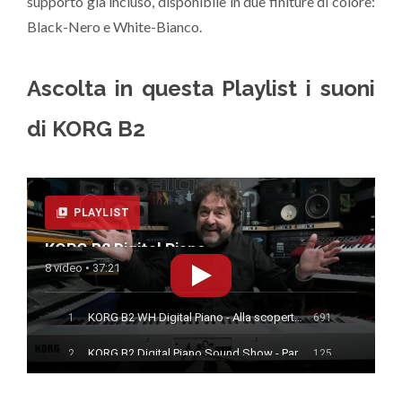
supporto già incluso, disponibile in due finiture di colore:
Black-Nero e White-Bianco.
Ascolta in questa Playlist i suoni
di KORG B2
PLAYLIST
KORG B2 Digital Piano
8 video • 37:21
KORG B2 WH Digital Piano - Alla scoperta di suoni e funzioni
1
691
KORG B2 Digital Piano Sound Show - Parte Prima
2
125
KORG B2 Digital Piano Sound Show - Parte Seconda
3
180