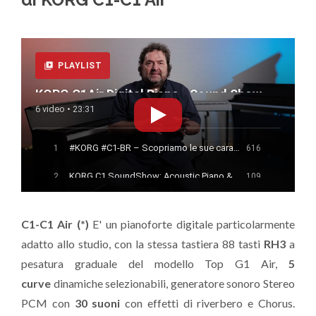
PLAYLIST
KORG C1Air Digital Piano - Sound Show
6 video • 23:31
#KORG #C1-BR – Scopriamo le sue caratteristiche!
1
616
KORG C1 SoundShow: Acoustic Piano & Strings in Layer
2
109
Con #KORG #C1-BR – La sala da concerto è in casa tua!
3
126
C1-C1 Air (*)
E' un pianoforte digitale particolarmente
KORG C1 Digital Piano Sound Show - Prima Parte
4
153
adatto allo studio, con la stessa tastiera 88 tasti
RH3
a
KORG C1Air Digital Piano - Sound Show Parte Seconda
5
161
pesatura graduale del modello Top G1 Air,
5
curve
dinamiche selezionabili, generatore sonoro Stereo
KORG C1 SoundShow - Parte Terza
6
246
PCM con
30 suoni
con effetti di riverbero e Chorus.