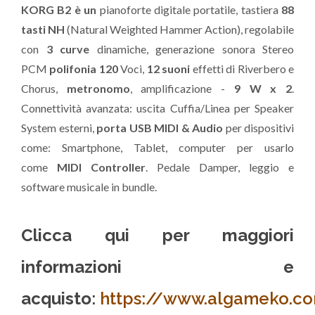
KORG B2 è un
pianoforte digitale portatile, tastiera
88
KORG B2-WH Digital Piano – Sound Show: Italian Grand Piano
4
266
tasti NH
(Natural Weighted Hammer Action), regolabile
KORG B2-WH Digital Piano – Sound Show: Classic Grand Piano
5
216
con
3 curve
dinamiche, generazione sonora Stereo
PCM
polifonia 120
Voci,
12 suoni
effetti di Riverbero e
KORG B2-BK Digital Piano Sound Show - Electric Pianos
6
186
Chorus,
metronomo
, amplificazione -
9 W x 2
.
KORG B2 Digital Piano Sound Show - Jazz Piano Wurlie Piano
7
188
Connettività avanzata: uscita Cuffia/Linea per Speaker
System esterni,
porta USB MIDI & Audio
per dispositivi
KORG B2- WH - Il partner ideale per lo studio del piano
8
389
come: Smartphone, Tablet, computer per usarlo
come
MIDI Controller
. Pedale Damper, leggio e
software musicale in bundle.
Clicca qui per maggiori
informazioni e
acquisto
:
https://www.algameko.com