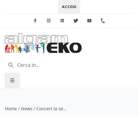
ACCEDI
Facebook
Instagram
Linkedin
Twitter
Youtube
+39 0733 227
Home
/
News
/
Concert la serie di pianoforti digitali Home di KORG