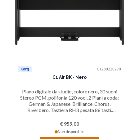
Korg
C1280220270
Ko
C1 Air BK - Nero
Piano digitale da studio, colore nero, 30 suoni
Pi
Stereo PCM, polifonia 120 voci, 2 Piani a coda:
PC
German & Japanese, Brilliance, Chorus,
Riverbero. Tastiera RH3 pesata 88 tasti.
Recorder, Metronomo, Bluetooth, Pedali:
M
Damper, Soft, Sostenuto, Ampli. 25Wx2; LINE
So
€ 959,00
OUT, MIDI:IN-OUT, Cuffiex2.
Non disponibile