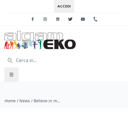
ACCEDI
Facebook
Instagram
Linkedin
Twitter
Youtube
+39 0733 227
Home
/
News
/
Believe in music week NAMM 2021