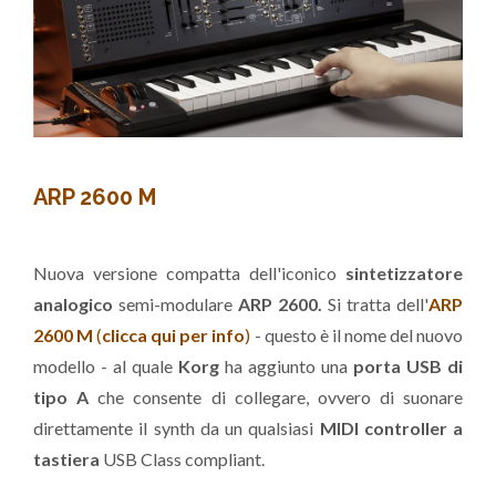
ARP 2600 M
Nuova versione compatta dell'iconico
sintetizzatore
analogico
semi-modulare
ARP 2600.
Si tratta dell'
ARP
2600 M
(
clicca qui per info
)
- questo è il nome del nuovo
modello - al quale
Korg
ha aggiunto una
porta USB di
tipo A
che consente di collegare, ovvero di suonare
direttamente il synth da un qualsiasi
MIDI controller a
tastiera
USB Class compliant.