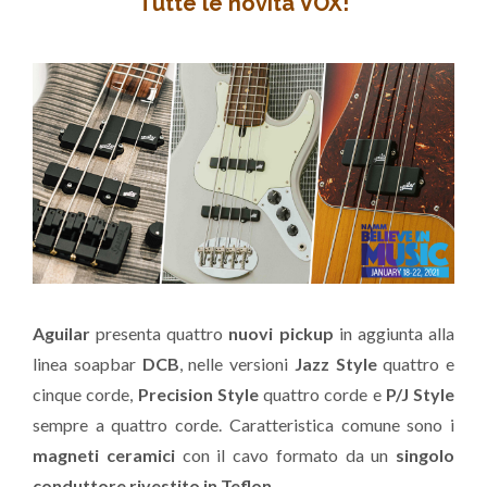
Tutte le novità VOX!
Aguilar
presenta quattro
nuovi pickup
in aggiunta alla
linea soapbar
DCB
, nelle versioni
Jazz Style
quattro e
cinque corde,
Precision Style
quattro corde e
P/J Style
sempre a quattro corde. Caratteristica comune sono i
magneti ceramici
con il cavo formato da un
singolo
conduttore rivestito in Teflon
.