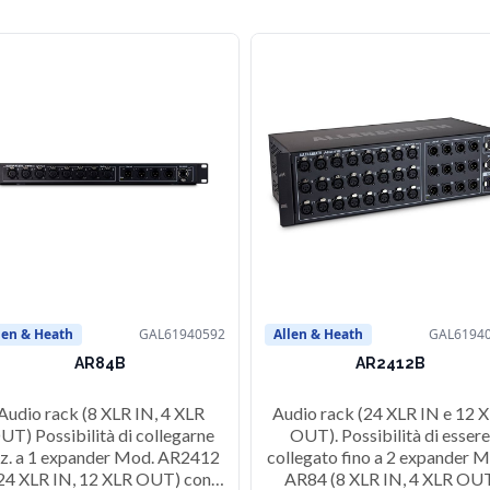
len & Heath
GAL61940592
Allen & Heath
GAL6194
AR84B
AR2412B
Audio rack (8 XLR IN, 4 XLR
Audio rack (24 XLR IN e 12 
UT) Possibilità di collegarne
OUT). Possibilità di essere
z. a 1 expander Mod. AR2412
collegato fino a 2 expander M
24 XLR IN, 12 XLR OUT) con
AR84 (8 XLR IN, 4 XLR OU