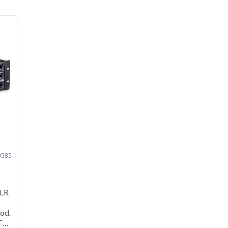
0585
XLR
od.
T