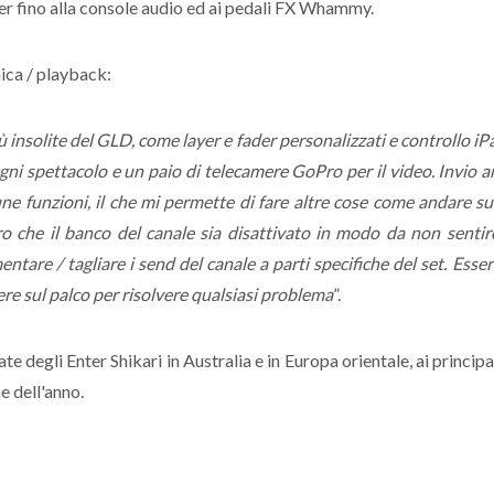
er fino alla console audio ed ai pedali FX Whammy.
nica / playback:
ù insolite del GLD, come layer e fader personalizzati e controllo 
 ogni spettacolo e un paio di telecamere GoPro per il video. Invio
e funzioni, il che mi permette di fare altre cose come andare sul 
ro che il banco del canale sia disattivato in modo da non sentir
entare / tagliare i send del canale a parti specifiche del set. Ess
ere sul palco per risolvere qualsiasi problema
”.
e degli Enter Shikari in Australia e in Europa orientale, ai princip
ne dell'anno.