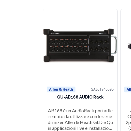
Allen & Heath
GAL61940595
Al
QU-AB168 AUDIO Rack
AB168 è un AudioRack portatile
remoto da utilizzare con le serie
O
di mixer Allen & Heath GLD e Qu
2p
in applicazioni live e installazioni.
(