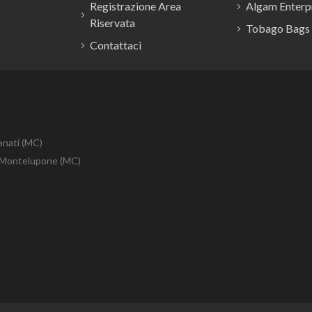
Registrazione Area
Algam Enterpr
Riservata
Tobago Bags
Contattaci
anati (MC)
10 Montelupone (MC)