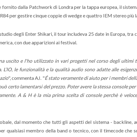
, e fornito dalla Patchwork di Londra per la tappa europea, il si
4 per gestire cinque coppie di wedge e quattro IEM stereo più la 
udio degli Enter Shikari, il tour includeva 25 date in Europa, tra 
merica, con due apparizioni ai festival.
cito e l'ho utilizzato in vari progetti nel corso degli ultimi 
 L’IO, le funzionalità e la qualità audio sono adatte alle esigenz
azio
", commenta AJ. "
É stato veramente di aiuto per i membri della 
uò certo lamentarsi del prezzo. Poter avere la stessa console per o
mente. A & H è la mia prima scelta di console perchè è veloce e
bale, dal momento che tutti gli aspetti del sistema - backline, au
per qualsiasi membro della band o tecnico, con il timecode che sc