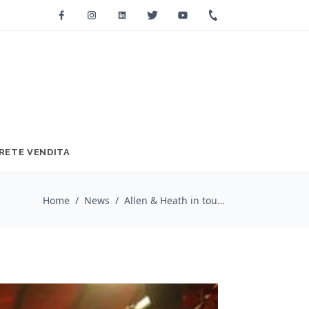
Facebook
Instagram
Linkedin
Twitter
Youtube
+39 0733 2271
RETE VENDITA
Home
/
News
/
Allen & Heath in tour con gli Enter Shakari