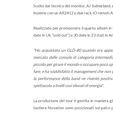
Scelto dal tecnico dei monitor, AJ Sutherland
insieme con un AR2412 e due rack IO remoti AR8
Realizzato per promuovere il quarto album in st
date in Uk “sold out”) e 30 date in 23 stati in A
"Ho acquistato un GLD-80 quando era appena us
mercato delle console di categoria intermedia.
piccolo per girare il mondo e occupare poco sp
fare, e ha soddisfatto il management che non p
la performance della band ne risente positiva
spettacolo a livelli così elevati di energia
".
La produzione del tour è gestita in maniera glo
tastiere Novation sono posizionati sul palco 