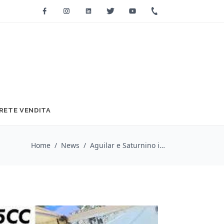
Facebook
Instagram
Linkedin
Twitter
Youtube
+39 0733 2271
RETE VENDITA
Home
/
News
/
Aguilar e Saturnino in tour