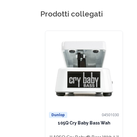
Prodotti collegati
Dunlop
04501030
105Q Cry Baby Bass Wah
Il 105Q Cry Baby® Bass Wah è il