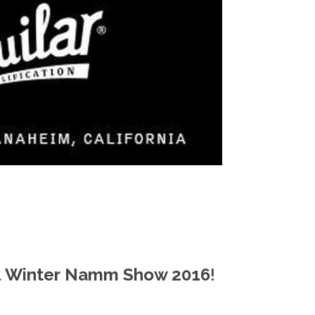
l
Winter
N
amm Show 2016
!