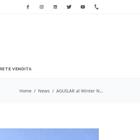
Facebook
Instagram
Linkedin
Twitter
Youtube
+39 0733 2271
RETE VENDITA
Home
/
News
/
AGUILAR al Winter Namm Show 2016