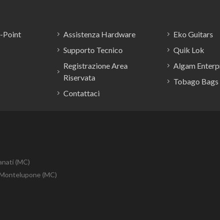
E-Point
Assistenza Hardware
Eko Guitars
Supporto Tecnico
Quik Lok
Registrazione Area
Algam Enterpr
Riservata
Tobago Bags
Contattaci
anati (MC)
10 Montelupone (MC)