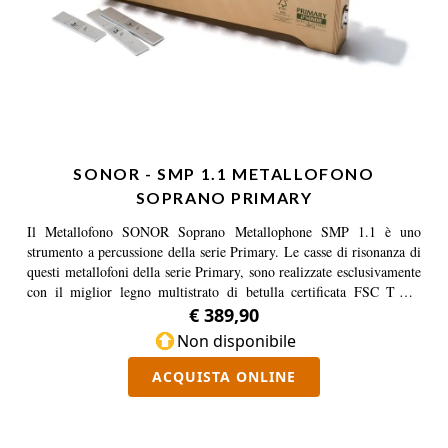
SONOR - SMP 1.1 METALLOFONO
SOPRANO PRIMARY
Il Metallofono SONOR Soprano Metallophone SMP 1.1 è uno
strumento a percussione della serie Primary. Le casse di risonanza di
questi metallofoni della serie Primary, sono realizzate esclusivamente
con il miglior legno multistrato di betulla certificata FSC TM e
garantiscono una lunga durata e anni di utilizzo. Le barre metalliche
€ 389,90
grigie in lega speciale sono intonate su scale fondamentali e hanno
Non disponibile
una dimensione 5 mm di spessore e 35 mm di larghezza rendendo più
facile la suonabilità. Le barre compongono una scala di Do Maggiore
ACQUISTA ONLINE
– C Major in accordatura Fondamentale di tipo Soprano ed è
costituita da un range di 16 toni compresi tra C2 e A3 (incluse F#2,
Bb2, F#3). Mallets SCH 5 inclusi.