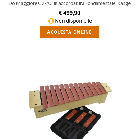
Do Maggiore C2-A3 in accordatura Fondamentale. Range
di 16 toni comprensivi di F#2, Bb2 e F#3. Mallets SCH 32
€ 499,90
in gomma inclusi.
Non disponibile
ACQUISTA ONLINE