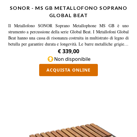
SONOR - MS GB METALLOFONO SOPRANO
GLOBAL BEAT
Il Metallofono SONOR Soprano Metallophone MS GB è uno
strumento a percussione della serie Global Beat. I Metallofoni Global
Beat hanno una cassa di risonanza costruita in multistrato di legno di
betulla per garantire durata e longevità. Le barre metalliche grigie in
lega speciale sono intonate su scale fondamentali e hanno una
€ 339,00
dimensione 5 mm di spessore e 35 mm di larghezza rendendo più
Non disponibile
facile la suonabilità. Le barre compongono una scala di Do Maggiore
– C Major in accordatura Fondamentale di tipo Soprano ed è
ACQUISTA ONLINE
costituita da un range di 16 toni compresi tra C2 e A3 (incluse F#2,
Bb2 e F#3). Mallets SCH 23 e sacca B SK per riporre le 3 barre
aggiuntive inclusi.