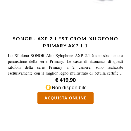
SONOR - AXP 2.1 EST.CROM. XILOFONO
PRIMARY AXP 1.1
Lo Xilofono SONOR Alto Xylophone AXP 2.1 è uno strumento a
percussione della serie Primary. Le casse di risonanza di questi
xilofoni della serie Primary a 2 camere, sono realizzate
esclusivamente con il miglior legno multistrato di betulla certificata
FSC TM e garantiscono una lunga durata e anni di utilizzo. Le barre
€ 419,90
in legno di Pao Rosa FSC TM sono intonate su scale fondamentali e
Non disponibile
hanno una dimensione 18 mm di spessore e 35 mm di larghezza
rendendo più facile la suonabilità. Estensione Cromatica dello
ACQUISTA ONLINE
Xilofono Alto AXP 1.1 costituita da 7 toni C#1, D#1, G#1, C#2,
D#2, G#2, Bb2.