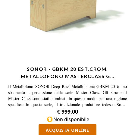
SONOR - GBKM 20 EST.CROM.
METALLOFONO MASTERCLASS G…
Il Metallofono SONOR Deep Bass Metallophone GBKM 20 è uno
strumento a percussione della serie Master Class. Gli strumenti
Master Class sono stati nominati in questo modo per una ragione
specifica: in questa serie, il tradizionale produttore tedesco Sonor
combina glockenspiel, metallofoni e xilofoni particolarmente pregiati
€ 999,00
e ben lavorati, in grado di soddisfare facilmente le esigenze di alta
Non disponibile
qualità. Le percussioni della serie “Meisterklasse” uniscono
un'accurata selezione di materiali e un know-how decennale. Le barre
ACQUISTA ONLINE
metalliche grigie in lega speciale leggera sono intonate su scale