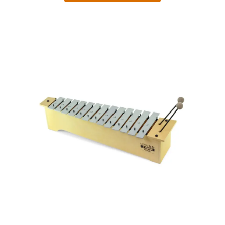
fondamentali e hanno una dimensione 13 mm di spessore e 45 mm di
larghezza rendendo più facile la suonabilità. Le casse di risonanza dei
metallofoni Meisterklasse, sono realizzate esclusivamente con il
miglior legno multistrato di pino e garantiscono una lunga durata e
anni di utilizzo. Il suono convincente e i contorni morbidi della cassa
di risonanza, divisa in 6 camere, invitano alla composizione di
musica creativa. Estensione Cromatica del Metallofono Basso
Profondo GBKM 10 costituita da 6 toni C#, D#, G#, C#1, D#1, G#1.