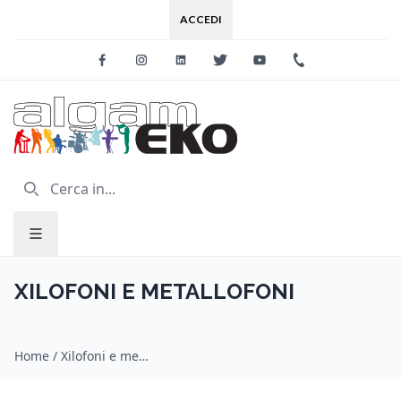
ACCEDI
Facebook
Instagram
Linkedin
Twitter
Youtube
+39 0733 227
XILOFONI E METALLOFONI
Home
/
Xilofoni e metallofoni