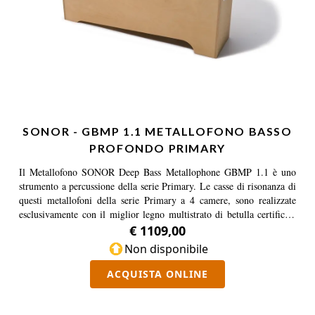
costituita da un range di 38 toni compresi tra F e F#3. Accordatura
Armonica fino a B, Accordatura Fondamentale da C1. Mallets SXG
Y 1 inclusi. (Telaio Sottostante CX CM non incluso)
SONOR - GBMP 1.1 METALLOFONO BASSO
PROFONDO PRIMARY
Il Metallofono SONOR Deep Bass Metallophone GBMP 1.1 è uno
strumento a percussione della serie Primary. Le casse di risonanza di
questi metallofoni della serie Primary a 4 camere, sono realizzate
esclusivamente con il miglior legno multistrato di betulla certificata
FSC TM e garantiscono una lunga durata e anni di utilizzo. Le barre
€ 1109,00
metalliche grigie in lega speciale sono intonate su scale fondamentali
Non disponibile
e hanno una dimensione 10 mm di spessore e 35 mm di larghezza
rendendo più facile la suonabilità. Le barre compongono una scala di
ACQUISTA ONLINE
Do Maggiore – C Major in Accordatura Armonica ed è costituita da
un range di 16 toni compresi tra C e A1 (incluse F#, Bb e F#1).
Mallets SCH 25 inclusi.