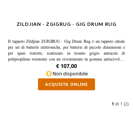
ZILDJIAN - ZGIGRUG - GIG DRUM RUG
Il tappeto Zildjian ZGIGRUG - Gig Drum Rug è un tappeto ideale
per set di batterie elettroniche, per batterie di piccole dimensioni e
per spazi ristretti, realizzato in tessuto grigio antracite di
polipropilene resistente con un rivestimento in gomma antiscivolo e
un fermo per grancassa in schiuma spessa e rivestita.
€ 107,00
Non disponibile
ACQUISTA ONLINE
1
di
1 (2)