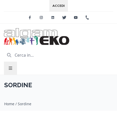
ACCEDI
Facebook
Instagram
Linkedin
Twitter
Youtube
+39 0733 227
SORDINE
Home
/
Sordine