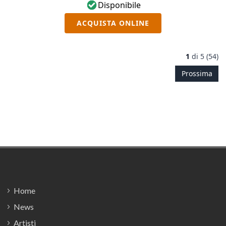
Disponibile
ACQUISTA ONLINE
1
di
5 (54)
Prossima
Footer
Home
News
Artisti