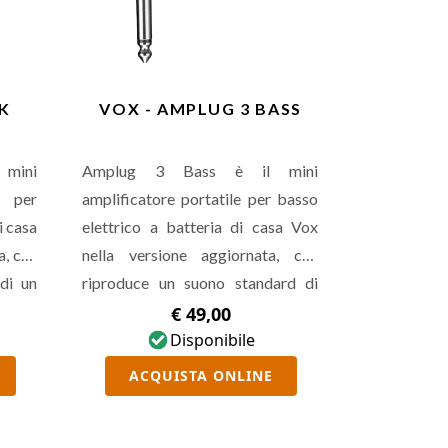
UK
VOX - AMPLUG 3 BASS
 mini
Amplug 3 Bass è il mini
e per
amplificatore portatile per basso
i casa
elettrico a batteria di casa Vox
a, che
nella versione aggiornata, che
 di un
riproduce un suono standard di
o alla
basso ispirato all'Ampeg. Presenta
€ 49,00
ffetti
effetti stereo come Compressor,
Disponibile
everb,
Chorus, Delay, Reverb, doppio
ACQUISTA ONLINE
 Gain,
canale, controlli di Gain, Tone e
tà di
Volume, possibilità di lanciare uno