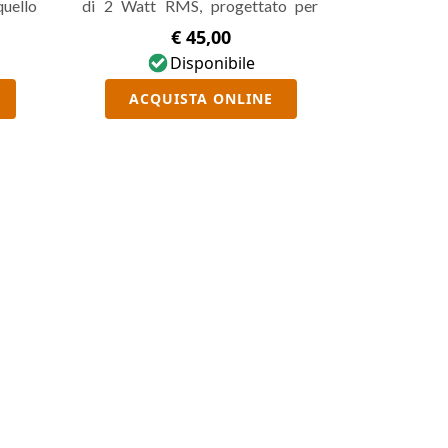
uello
di 2 Watt RMS, progettato per
Brian,
estendere le possibilità di ascolto
€ 45,00
0 con
dei mini amps della serie Amplug.
Disponibile
amite
Presenta un ingresso per
ACQUISTA ONLINE
aser e
strumento, un ingresso AUX e un
 che
ingresso Amplug, monta un cono
istica
da 3" Vox Original e può essere
esenta
utilizzato anche come speaker
lume e
standard senza collegarlo
 aux e
necessariamente ad un ampli
amplug.