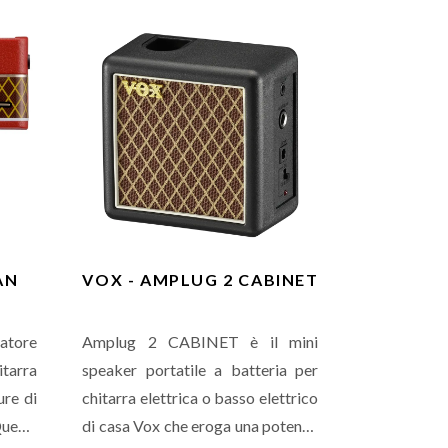
tmici,
dei 9 pattern ritmici, uscita cuffie e
to per
aux in. È pensato per il bassista
caldi e
pop, rock o jazz.
AN
VOX - AMPLUG 2 CABINET
catore
Amplug 2 CABINET è il mini
itarra
speaker portatile a batteria per
ure di
chitarra elettrica o basso elettrico
een.
di casa Vox che eroga una potenza