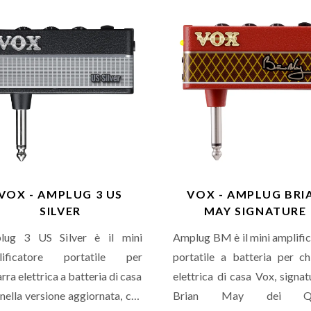
ern ritmici, uscita cuffie e aux
lanciare uno dei 9 pattern ri
È pensato per i chitarristi che
uscita cuffie e aux in. È pensa
o bisogno di un ampli super
i chitarristi amanti dei puliti 
atile senza rinunciare alla
dei crunch taglienti in pieno
ità d
VOX - AMPLUG 3 US
VOX - AMPLUG BRI
SILVER
MAY SIGNATURE
lug 3 US Silver è il mini
Amplug BM è il mini amplifi
lificatore portatile per
portatile a batteria per ch
arra elettrica a batteria di casa
elettrica di casa Vox, signat
nella versione aggiornata, che
Brian May dei Qu