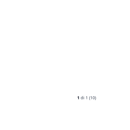
1
di
1 (10)