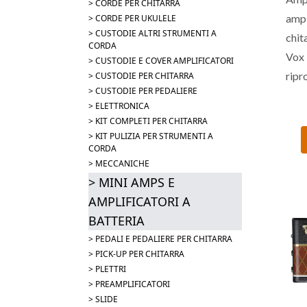
> CORDE PER CHITARRA
amp
> CORDE PER UKULELE
> CUSTODIE ALTRI STRUMENTI A
chit
CORDA
Vox 
> CUSTODIE E COVER AMPLIFICATORI
rip
> CUSTODIE PER CHITARRA
> CUSTODIE PER PEDALIERE
bou
> ELETTRONICA
Pre
> KIT COMPLETI PER CHITARRA
Cho
> KIT PULIZIA PER STRUMENTI A
CORDA
cana
> MECCANICHE
Volu
> MINI AMPS E
dei 9
AMPLIFICATORI A
aux 
BATTERIA
che
> PEDALI E PEDALIERE PER CHITARRA
seto
> PICK-UP PER CHITARRA
> PLETTRI
> PREAMPLIFICATORI
> SLIDE