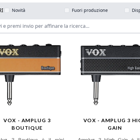
RI
Novità
Fuori produzione
Dis
VOX - AMPLUG 3
VOX - AMPLUG 3 HI
BOUTIQUE
GAIN
lug 3 Boutique è il mini
Amplug 3 High Gain è il