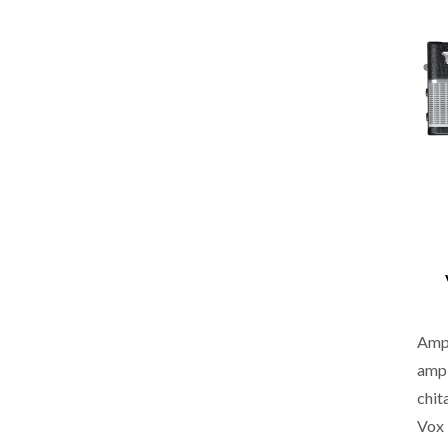
patt
in. 
hann
port
qual
Amp
amp
chit
Vox 