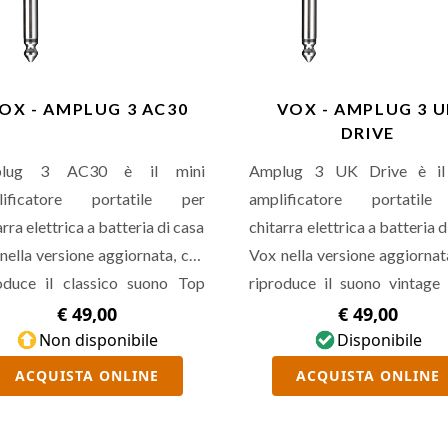
OX - AMPLUG 3 AC30
VOX - AMPLUG 3 
DRIVE
lug 3 AC30 è il mini
Amplug 3 UK Drive è il
lificatore portatile per
amplificatore portatil
arra elettrica a batteria di casa
chitarra elettrica a batteria d
nella versione aggiornata, che
Vox nella versione aggiornat
oduce il classico suono Top
riproduce il suono vintage
t dell'AC30. Presenta effetti
classico stack inglese, ispirat
€ 49,00
€ 49,00
reo quali Tremolo, Chorus,
Non disponibile
Plexi del 1968. Presenta e
Disponibile
ay, Reverb, doppio canale,
stereo quali Chorus, Delay, R
ACQUISTA ONLINE
ACQUISTA ONLINE
rolli di Gain, Tone e Volume,
doppio canale, controlli di
ibilità di lanciare uno dei 9
Tone e Volume, possibili