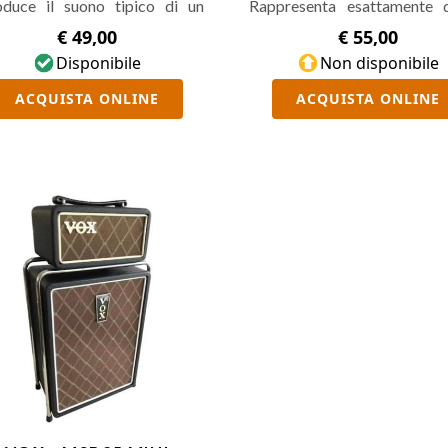
oduce il suono tipico di un
Rappresenta esattamente q
o statunitense, ispirato al
che è il timbro originale di 
€ 49,00
€ 55,00
n o Bandmaster. Presenta
Disponibile
basato quindi su un AC3
Non disponibile
etti stereo quali Tremolo,
treble boost attivabile tr
ACQUISTA ONLINE
ACQUISTA ONLINE
rus, Delay, Reverb, doppio
switch, effetti di chorus, ph
le, controlli di Gain, Tone e
delay con tap tempo
me, possibilità di lanciare uno
richiamano la stessa effett
 pattern ritmici, uscita cuffie e
utilizzata dal chitarrista. Pr
in. È pensato per i chitarristi
inoltre controlli di Gain, Vo
ti dei puliti caldi e dei drive
Tono, uscita cuffie, ingresso
idi, perf
pattern ritmici con file or