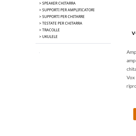
> SPEAKER CHITARRA
> SUPPORTI PER AMPLIFICATORI
> SUPPORTI PER CHITARRE
> TESTATE PER CHITARRA
> TRACOLLE
V
> UKULELE
Amp
amp
chit
Vox 
ripr
Boos
ste
Del
cont
poss