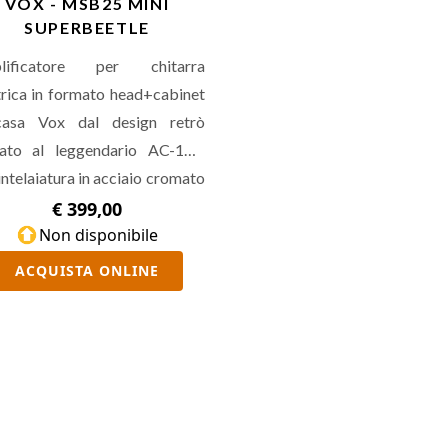
VOX - MSB25 MINI
SUPERBEETLE
lificatore per chitarra
trica in formato head+cabinet
casa Vox dal design retrò
rato al leggendario AC-100,
intelaiatura in acciaio cromato
 il modello degli anni '60.
€ 399,00
a 25 Watt (per un massimo di
Non disponibile
 a 4ohm) ed è dotato di
ACQUISTA ONLINE
amplificatore analogico e
ola con tecnologia Nutube.
enta controlli di Gain, Treble,
, Reverb, Tremolo, Volume, Eq
t/Deep, Eco On/Off, un
esso per chitarra, 2 uscite