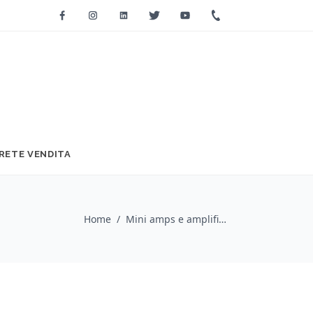
Facebook
Instagram
Linkedin
Twitter
Youtube
+39 0733 2271
RETE VENDITA
Home
/
Mini amps e amplificatori a batteria