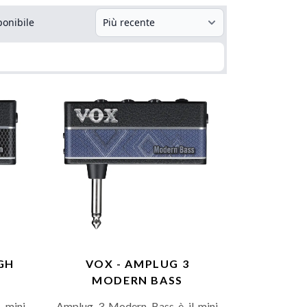
ponibile
GH
VOX - AMPLUG 3
MODERN BASS
 mini
Amplug 3 Modern Bass è il mini