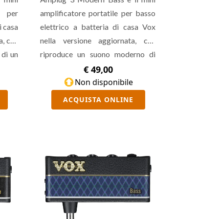
e per
amplificatore portatile per basso
i casa
elettrico a batteria di casa Vox
a, che
nella versione aggiornata, che
 di un
riproduce un suono moderno di
agno,
basso, con un canale 2 aggressivo
€ 49,00
ffetti
ispirato a DarkGlass. Presenta
Non disponibile
everb,
effetti stereo come Chorus, Delay,
ACQUISTA ONLINE
 Gain,
Reverb, doppio canale, controlli di
tà di
Gain, Tone e Volume, possibilità di
tmici,
lanciare uno dei 9 pattern ritmici,
to per
uscita cuffie e aux in. È pensato per
orsioni
il bassista moderno amante dei
suoni distorti.