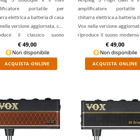
lificatore portatile per
amplificatore portatil
arra elettrica a batteria di casa
chitarra elettrica a batteria d
nella versione aggiornata, che
Vox nella versione aggiornat
roduce il classico suono
riproduce il suono moderno
tique ispirato al Dumble.
amplificatore ad alto guad
€ 49,00
€ 49,00
senta effetti stereo quali
Non disponibile
ispirato al 5150. Presenta e
Non disponibile
rus, Delay, Reverb, doppio
stereo quali Chorus, Delay, R
ACQUISTA ONLINE
ACQUISTA ONLINE
le, controlli di Gain, Tone e
doppio canale, controlli di
me, possibilità di lanciare uno
Tone e Volume, possibili
 pattern ritmici, uscita cuffie e
lanciare uno dei 9 pattern ri
in. È pensato per i chitarristi
uscita cuffie e aux in. È pensa
 amano il classico timbro
i chitarristi amanti delle dist
so di un ampli boutique.
potenti e timbro tagliente.