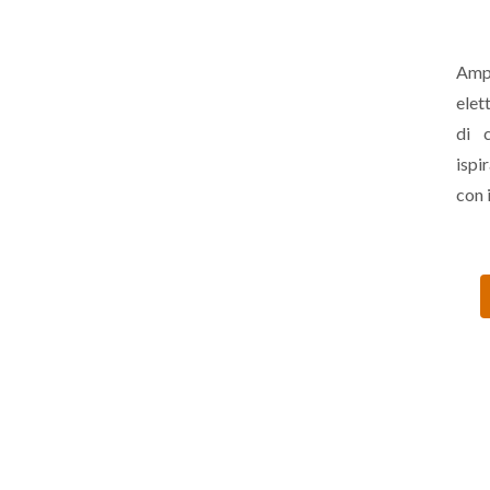
Amp
elet
di 
ispi
con 
come
Erog
50W
pre
valv
Pres
Bass
Fla
ingr