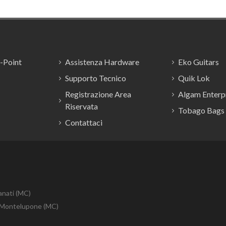
ker e un'uscita linea/cuffi
E-Point
Assistenza Hardware
Eko Guitars
Supporto Tecnico
Quik Lok
Registrazione Area
Algam Enterpr
Riservata
Tobago Bags
Contattaci
anati (MC)
10 Montelupone (MC)