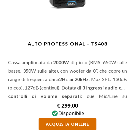
ALTO PROFESSIONAL - TS408
Cassa amplificata da
2000W
di picco (RMS: 650W sulle
basse, 350W sulle alte), con woofer da 8”, che copre un
range di frequenza dai
52Hz ai 20kHz
. Max SPL: 130dB
(picco), 127dB (continui). Dotata di
3 ingressi audio con
controlli di volume separati
: due Mic/Line su
connettore Combo e uno wireless
Bluetooth 5
(funzione
€ 299,00
stereo link). Funzioni DSP.
Disponibile
ACQUISTA ONLINE