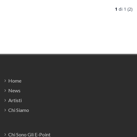
1
di
1 (2)
Footer
Home
News
Artisti
Chi Siamo
Chi Sono Gli E-Point