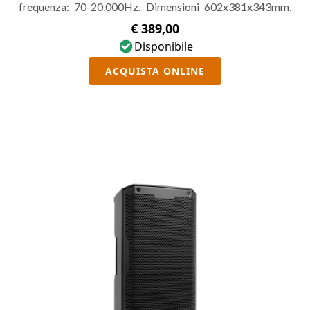
frequenza: 70-20.000Hz. Dimensioni 602x381x343mm,
peso 13,3KG. Mixer 2 canali: ingresso analogico combo
€ 389,00
XLR/TRS, Bluetooth 5.0, uscita Mix XLR e supporto
Disponibile
Bluetooth TWS per collegamento stereo. EQ Contour, p
ACQUISTA ONLINE