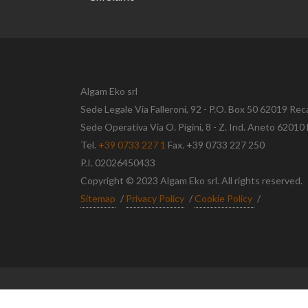
Algam Eko srl
Sede Legale Via Falleroni, 92 - P.O. Box 50 62019 Rec
Sede Operativa Via O. Pigini, 8 - Z. Ind. Aneto 620
Tel.
+39 0733 227 1
Fax. +39 0733 227 250
P.I. 02026450433
Copyright © 2023 Algam Eko srl. All rights reserved.
Sitemap
/
Privacy Policy
/
Cookie Policy
/