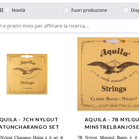
RI
Novità
Fuori produzione
Dis
QUILA - 7CH NYLGUT
AQUILA - 7B NYLG
ATUNCHARANGO SET
MINSTRELBANJOS
Nylgut Charango Hatun è il set di
7B Nylgut Minstrel Banjo è il 