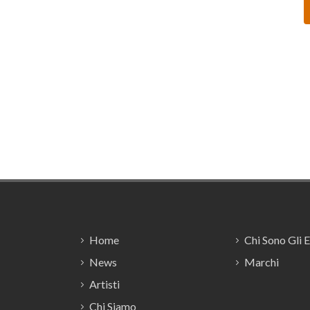
Footer
Home
Chi Sono Gli 
News
Marchi
Artisti
Chi Siamo