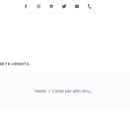
Facebook
Instagram
Linkedin
Twitter
Youtube
+39 0733 2271
RETE VENDITA
Home
/
Corde per altri strumenti