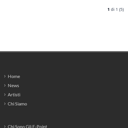
1
di
1 (5)
Footer
Home
News
Artisti
Chi Siamo
Chi Sono Gli E-Point