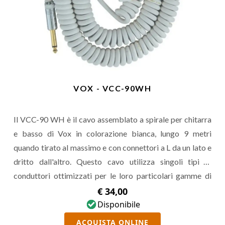
VOX - VCC-90WH
Il VCC-90 WH è il cavo assemblato a spirale per chitarra
e basso di Vox in colorazione bianca, lungo 9 metri
quando tirato al massimo e con connettori a L da un lato e
dritto dall'altro. Questo cavo utilizza singoli tipi di
conduttori ottimizzati per le loro particolari gamme di
frequenza, dando vita a un jack affidabile e
€ 34,00
particolarmente musicale, dal design retro che ha segnato
Disponibile
la storia del rock 'n roll.
ACQUISTA ONLINE