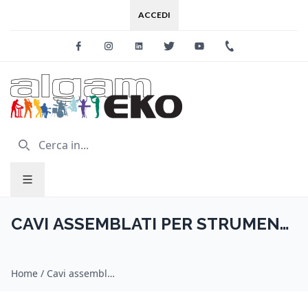
ACCEDI
Facebook
Instagram
Linkedin
Twitter
Youtube
+39 0733 227
CAVI ASSEMBLATI PER STRUMENTI
MUSICALI
Home
/
Cavi assemblati per strumenti musicali