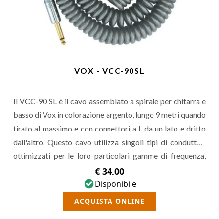
VOX - VCC-90SL
Il VCC-90 SL è il cavo assemblato a spirale per chitarra e
basso di Vox in colorazione argento, lungo 9 metri quando
tirato al massimo e con connettori a L da un lato e dritto
dall'altro. Questo cavo utilizza singoli tipi di conduttori
ottimizzati per le loro particolari gamme di frequenza,
dando vita a un jack affidabile e particolarmente
€ 34,00
musicale, dal design retro che ha segnato la storia del rock
Disponibile
'n roll.
ACQUISTA ONLINE