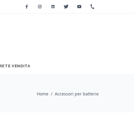
Facebook
Instagram
Linkedin
Twitter
Youtube
+39 0733 2271
RETE VENDITA
Home
/
Accessori per batterie