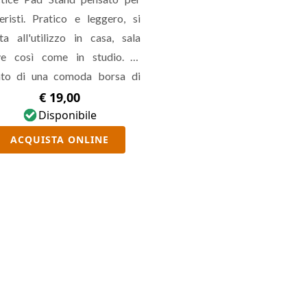
eristi. Pratico e leggero, si
ta all'utilizzo in casa, sala
ve così come in studio. E’
ato di una comoda borsa di
porto adatta a contenere sia il
€ 19,00
orto che il Pad.
Disponibile
ACQUISTA ONLINE