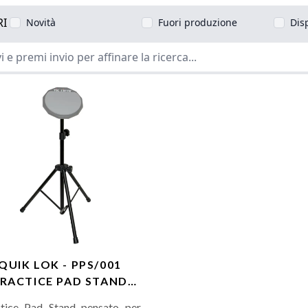
RI
Novità
Fuori produzione
Dis
QUIK LOK - PPS/001
RACTICE PAD STAND
CON BORSA
tice Pad Stand pensato per