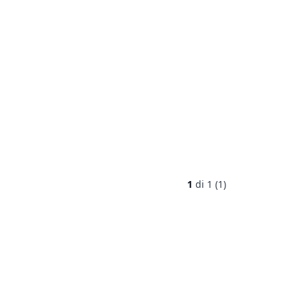
1
di
1 (1)