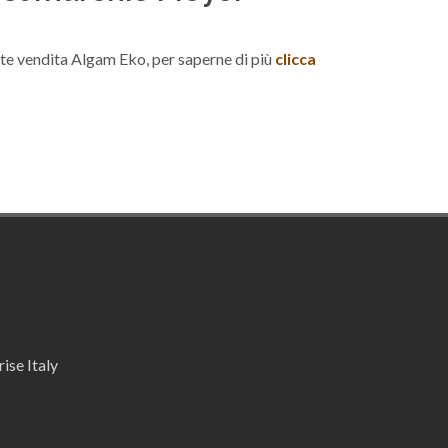
ete vendita Algam Eko, per saperne di più
clicca
ise Italy