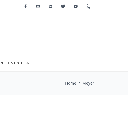
Facebook
Instagram
Linkedin
Twitter
Youtube
+39 0733 2271
RETE VENDITA
Home
/
Meyer