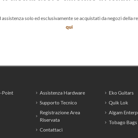
 assistenza solo ed esclusivamente se acquistati da negozi della r
qui
E-Point
Assistenza Hardware
Eko Guitars
Supporto Tecnico
Quik Lok
Registrazione Area
Algam Enterpr
Riservata
Tobago Bags
Contattaci