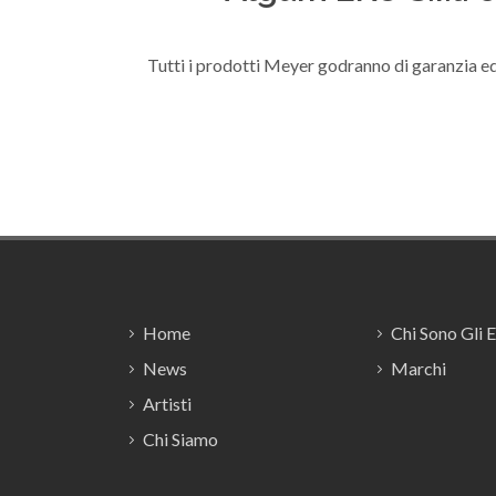
Tutti i prodotti Meyer godranno di garanzia ed
Footer
Home
Chi Sono Gli 
News
Marchi
Artisti
Chi Siamo