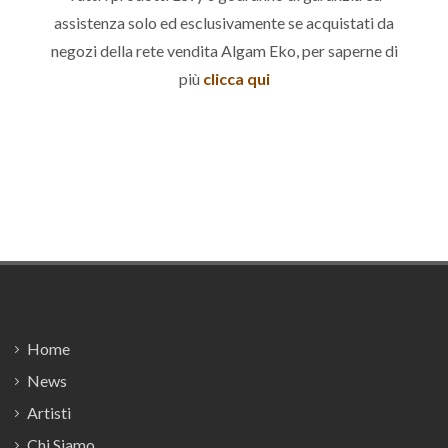
assistenza solo ed esclusivamente se acquistati da
negozi della rete vendita Algam Eko, per saperne di
più
clicca qui
Footer
Home
News
Artisti
Chi Siamo