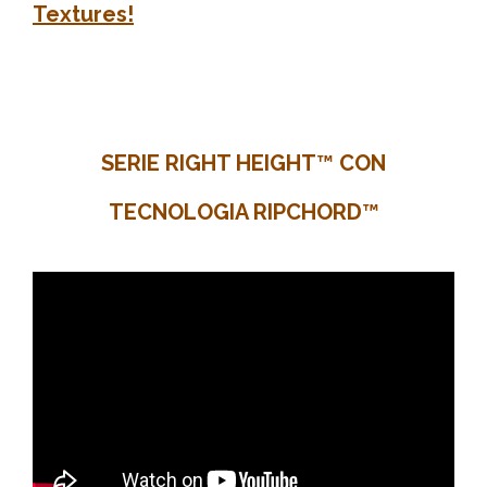
Textures!
SERIE RIGHT HEIGHT
™
CON
TECNOLOGIA RIPCHORD
™