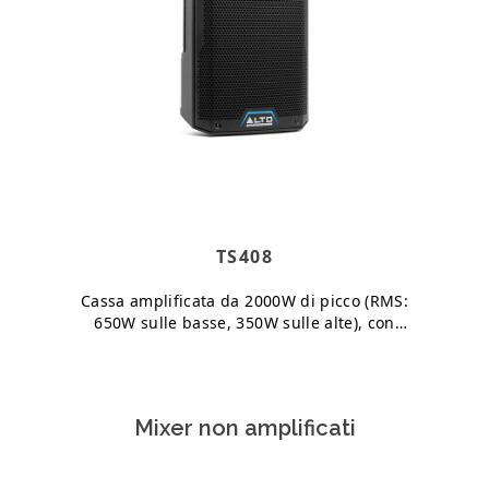
TS408
Cassa amplificata da 2000W di picco (RMS:
650W sulle basse, 350W sulle alte), con
woofer da 8”, che copre un range di
frequenza dai 52Hz ai 20kHz. Max
SPL: 130dB (picco), 12…
Mixer non amplificati