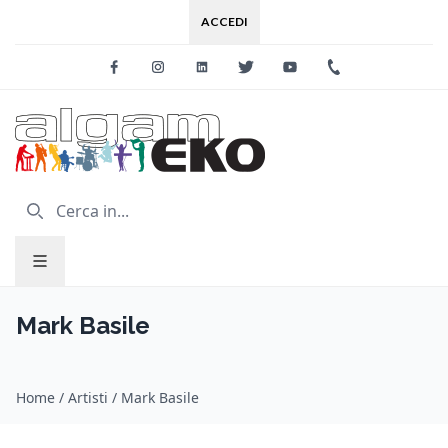
ACCEDI
Facebook
Instagram
Linkedin
Twitter
Youtube
+39 0733 227
Mark Basile
Home
/
Artisti
/
Mark Basile