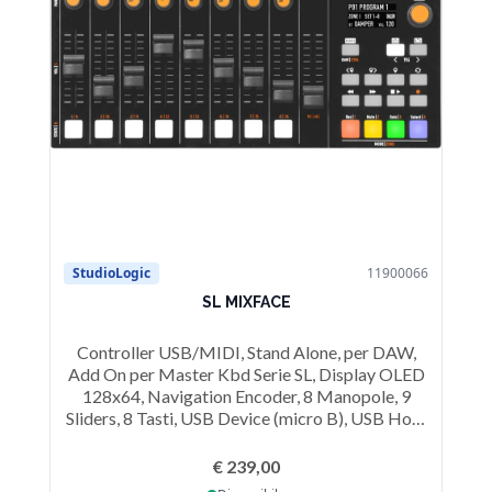
StudioLogic
11900066
SL MIXFACE
Controller USB/MIDI, Stand Alone, per DAW,
Add On per Master Kbd Serie SL, Display OLED
128x64, Navigation Encoder, 8 Manopole, 9
Sliders, 8 Tasti, USB Device (micro B), USB Host
(type A), wireless Bluetooth 4.2, Alimentazione:
USB, batterie AAAx3
€ 239,00