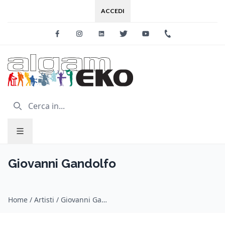
ACCEDI
Facebook
Instagram
Linkedin
Twitter
Youtube
+39 0733 227
Giovanni Gandolfo
Home
/
Artisti
/
Giovanni Gandolfo