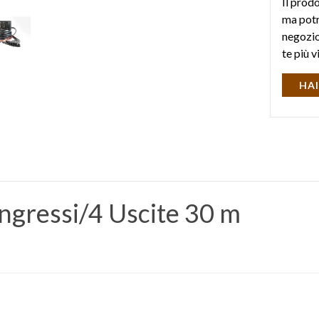
Il prod
ma potr
negozio 
te più v
HAI
Ingressi/4 Uscite 30 m