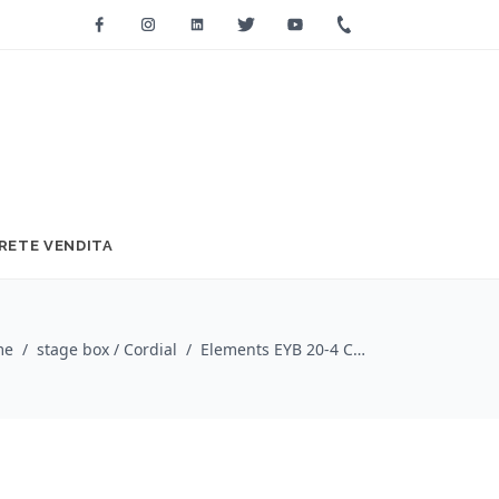
Facebook
Instagram
Linkedin
Twitter
Youtube
+39 0733 2271
RETE VENDITA
me
/
stage box / Cordial
/
Elements EYB 20-4 C 30