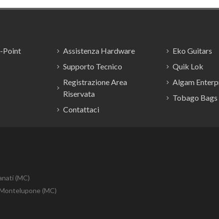
E-Point
Assistenza Hardware
Eko Guitars
Supporto Tecnico
Quik Lok
Registrazione Area
Algam Enterpr
Riservata
Tobago Bags
Contattaci
anati (MC)
10 Montelupone (MC)