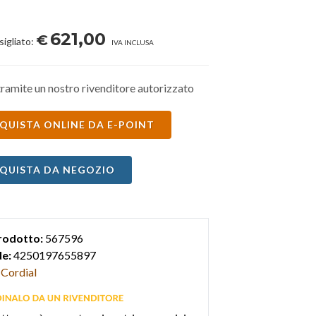
621,00
€
sigliato:
IVA INCLUSA
ramite un nostro rivenditore autorizzato
QUISTA ONLINE DA E-POINT
QUISTA DA NEGOZIO
rodotto:
567596
e:
4250197655897
Cordial