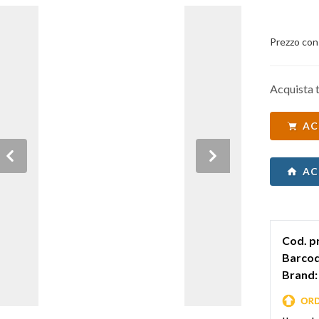
Prezzo con
Acquista t
AC
Previous
Next
AC
Cod. p
Barcod
Brand: