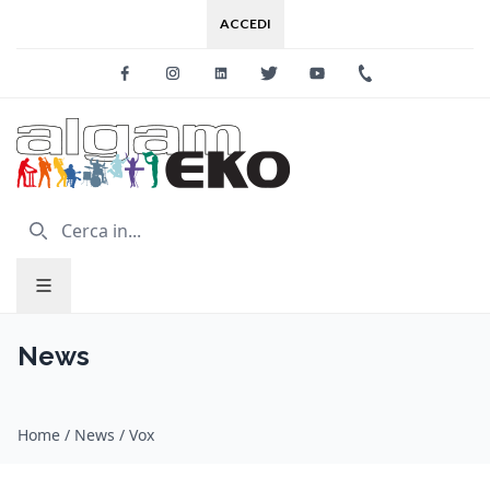
ACCEDI
Facebook
Instagram
Linkedin
Twitter
Youtube
+39 0733 227
News
Home
/
News
/
Vox