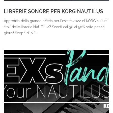
LIBRERIE SONORE PER KORG NAUTILUS
Approfitta della grande offerta per l'estate 2022 di KORG su tutti i
titoli delle librerie NAUTILUS! Sconti dal 30 al 50% solo per 14
giorni! Scopri di più...