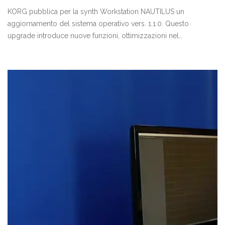
KORG pubblica per la synth Workstation NAUTILUS un
aggiornamento del sistema operativo vers. 1.1.0. Questo
upgrade introduce nuove funzioni, ottimizzazioni nel
funzionamento, aggiornamento interfaccia grafica e debug
generale.