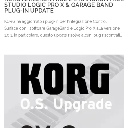
STUDIO LOGIC PRO X & GARAGE BAND
PLUG-IN UPDATE
KORG ha aggiornato i plug-in per l’integrazione Control
Surface con i software GarageBand e Logic Pro X alla versione
1.0.1. In particolare, questo update risolve alcuni bug riscontrati
nelle recenti versioni di Logic Pro X. Korg ha inoltre pubblicato
gli aggiornamenti per i driver USB/MIDI Ver1.15 r36 per
Windows. Ricordiamo che questi driver - da installarsi prima del
collegamento dell’hardware - sono essenziali per poter
utilizzare i controller e gli strumenti KORG con i relativi editor e
con più applicativi in contemporanea. Oltre alle ottimizzazioni di
rito, i driver supportano nuovi strumenti KORG, come...