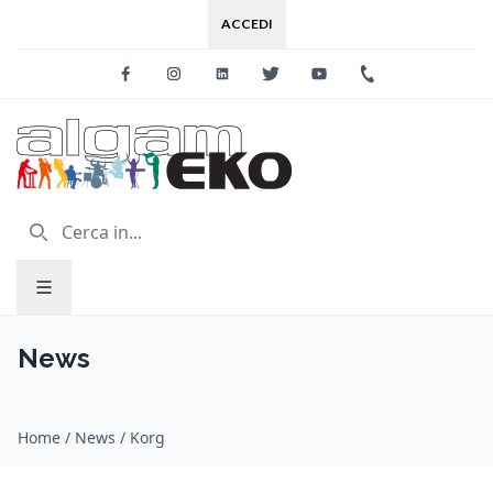
ACCEDI
Facebook
Instagram
Linkedin
Twitter
Youtube
+39 0733 227
News
Home
/
News
/
Korg