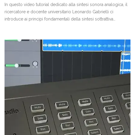
In questo video tutorial dedicato alla sintesi sonora analogica, il
ricercatore e docente universitario Leonardo Gabrielli ci
introduce ai principi fondamentali della sintesi sottrattiva
sfruttando tre sintetizzatori analogici: Korg monologue (clicca
qui per info/acquisto), MS20 (clicca qui per info/acquisto) e
volca modular (clicca qui per info/acquisto). Ciascuno di questi
declina il concetto di sintetizzatore in chiavi totalmente diverse,
che verranno mostrate attraverso alcuni esempi in questo video
corso gratuito.