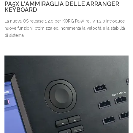
PA5X L'AMMIRAGLIA DELLE ARRANGER
KEYBOARD
La nuova OS release 1.2.0 per KORG Pa5X rel. v. 1.2.0 introduce
nuove funzioni, ottimizza ed incrementa la velocità e la stabilità
di sistema.