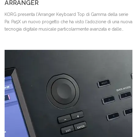
ARRANGER
KORG presenta l'Arranger Keyboard Top di Gamma della serie
Pa: Pa5X un nuovo progetto che ha visto l'adozione di una nuova
tecnogia digitale musicale particolarmente avanzata e dalle
elevate prestazioni. Tre modelli disponibili: Pa5X-61 con tastiera
semipesata 61 Tasti con Aftertouch - Pa5X-76 con tastiera
semipesata 76 Tasti con Aftertouch - Pa5X-88 con tastiera
pesata 88Tasti con Aftertouch