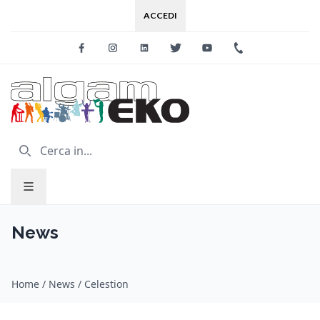
ACCEDI
Facebook
Instagram
Linkedin
Twitter
Youtube
+39 0733 227
News
Home
/
News
/
Celestion