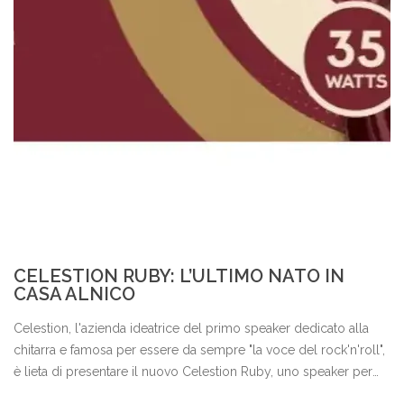
CELESTION RUBY: L’ULTIMO NATO IN
CASA ALNICO
Celestion, l'azienda ideatrice del primo speaker dedicato alla
chitarra e famosa per essere da sempre "la voce del rock'n'roll",
è lieta di presentare il nuovo Celestion Ruby, uno speaker per
chitarra da 12 pollici con magnete Alnico ed una potenza