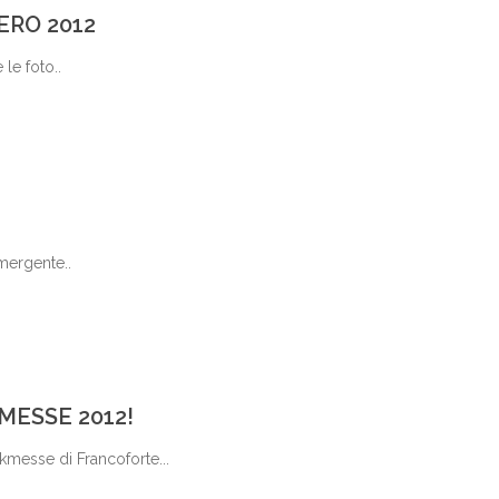
ERO 2012
le foto..
emergente..
MESSE 2012!
ikmesse di Francoforte...