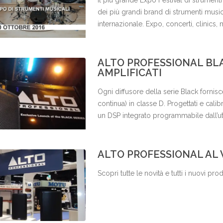
Il più grande Expo Festival di strumenti
dei più grandi brand di strumenti musica
internazionale. Expo, concerti, clinics,
ALTO PROFESSIONAL BLA
AMPLIFICATI
Ogni diffusore della serie Black forn
continua) in classe D. Progettati e calibr
un DSP integrato programmabile dall’ut
dedicata, di crossover dedicato e di pr
connessioni, i diffusori della serie Bla
con ingressi mic/line su connettori com
ALTO PROFESSIONAL AL
Jack da ¼”, e un’uscita bilanciata XLR. O
Scopri tutte le novità e tutti i nuovi pro
caratteristiche, ma si differenziano per 
Black comprende anche due Subwoofer 
2400W di picco generati da un ampli in 