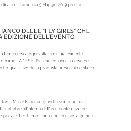
lla finale di Domenica 5 Maggio 2019 presso la
MIR nello stand della Eko Music Group nel
FIANCO DELLE “FLY GIRLS” CHE
A EDIZIONE DELL’EVENTO
ita bene cresca ogni volta in misura evidente,
al decimo LADIES FIRST che continua a crescere
llo qualitativo della proposta presentata e rilievo
– Roma Music Expo, un grande evento per una
l 21 ottobre all’interno dell’area conferenze del
ta speciale. Per il terzo anno consecutivo, a grande
voce e dal più autentico suono delle migliori aziende