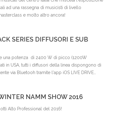
 musicali del centro Italia che miscela l'esposizione
li ad una rassegna di musicisti di livello
 masterclass e molto altro ancora!
CK SERIES DIFFUSORI E SUB
isce una potenza di 2400 W di picco (1200W
ati in USA, tutti i diffusori della linea dispongono di
ente via Bluetooh tramite l'app iOS LIVE DRIVE
otezione ai surriscaldamenti. Per quanto riguarda le
ck della Alto Professional montano un mixer 2 canali
bo, in grado di accettare sia connettori XLR, sia
 WINTER NAMM SHOW 2016
ltre ai tre diffusori, che condividono le stesse
dotti Alto Professional del 2016!
la dimensione del woofer (10”, 12” e 15”), la serie
amplificati, sempre con la stessa potenza di
classe D, e coni da 15” e 18”.