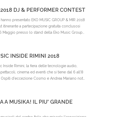
 2018 DJ & PERFORMER CONTEST
ni hanno presentato EKO MUSIC GROUP & MIR 2018
inerante a partecipazione gratuita conclusosi
a 6 Maggio presso lo stand della Eko Music Group
 in occasione della manifestazione MIR. Guarda il
itori.
IC INSIDE RIMINI 2018
Inside Rimini, la fiera delle tecnologie audio,
pettacoli, cinema ed eventi che si tiene dal 6 all’8
i. Ospiti d'eccezione Cosmo e Andrea Mariano noto
NDRO (Negramaro).
A A MUSIKA! IL PIU' GRANDE