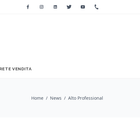
Facebook
Instagram
Linkedin
Twitter
Youtube
+39 0733 2271
RETE VENDITA
Home
/
News
/
Alto Professional