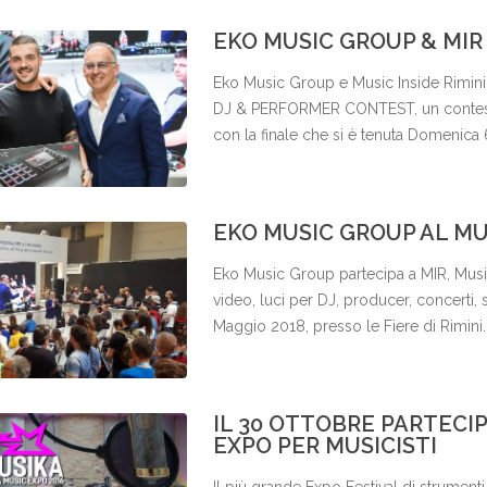
EKO MUSIC GROUP & MIR
Eko Music Group e Music Inside Rimi
DJ & PERFORMER CONTEST, un contest it
con la finale che si è tenuta Domenic
nel padiglione C4 delle fiere di Rimini
video trasmesso in diretta e scopri i vinc
EKO MUSIC GROUP AL MUS
Eko Music Group partecipa a MIR, Music 
video, luci per DJ, producer, concerti, s
Maggio 2018, presso le Fiere di Rimin
tastierista, DJ, Producer e Remixer A
IL 30 OTTOBRE PARTECIP
EXPO PER MUSICISTI