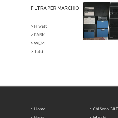
FILTRA PER MARCHIO
> Hiwatt
> PARK
> WEM
> Tutti
Footer
Home
Chi Sono Gli 
News
Marchi