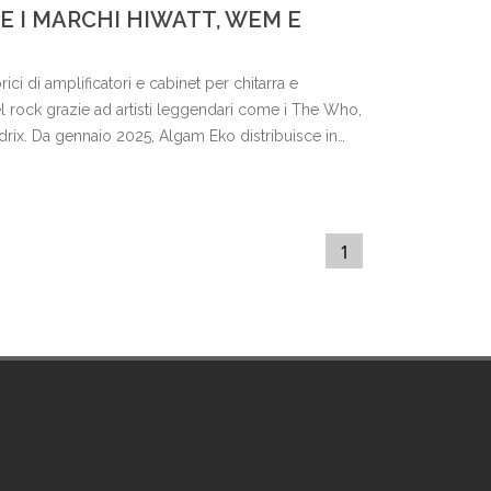
E I MARCHI HIWATT, WEM E
ci di amplificatori e cabinet per chitarra e
 rock grazie ad artisti leggendari come i The Who,
drix. Da gennaio 2025, Algam Eko distribuisce in
oghi Hiwatt, WEM e Park.
1
(current)