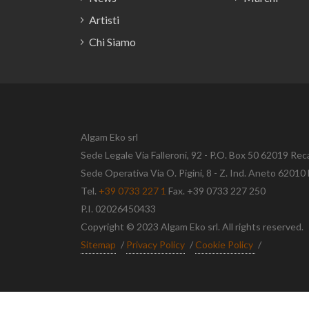
Artisti
Chi Siamo
Algam Eko srl
Sede Legale Via Falleroni, 92 - P.O. Box 50 62019 Rec
Sede Operativa Via O. Pigini, 8 - Z. Ind. Aneto 620
Tel.
+39 0733 227 1
Fax. +39 0733 227 250
P.I. 02026450433
Copyright © 2023 Algam Eko srl. All rights reserved.
Sitemap
/
Privacy Policy
/
Cookie Policy
/