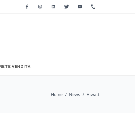
Facebook
Instagram
Linkedin
Twitter
Youtube
+39 0733 2271
RETE VENDITA
Home
/
News
/
Hiwatt