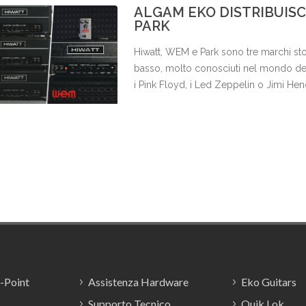
ALGAM EKO DISTRIBUISC
PARK
Hiwatt, WEM e Park sono tre marchi stori
basso, molto conosciuti nel mondo del
i Pink Floyd, i Led Zeppelin o Jimi Hen
esclusiva sul territorio italiano i catal
E-Point
Assistenza Hardware
Eko Guitars
Supporto Tecnico
Quik Lok