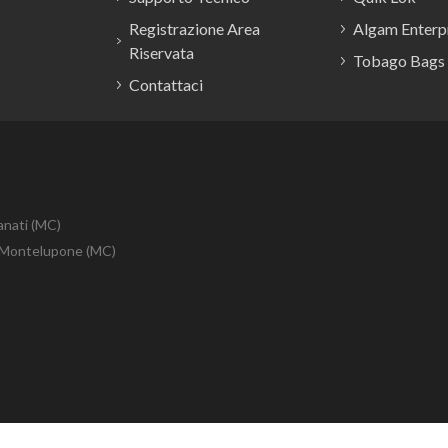
Registrazione Area
Algam Enterpr
Riservata
Tobago Bags
Contattaci
anati (MC)
10 Montelupone (MC)