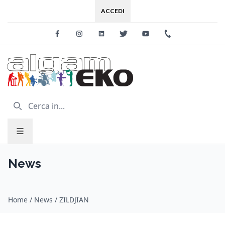
ACCEDI
Facebook
Instagram
Linkedin
Twitter
Youtube
+39 0733 227
News
Home
/
News
/
ZILDJIAN