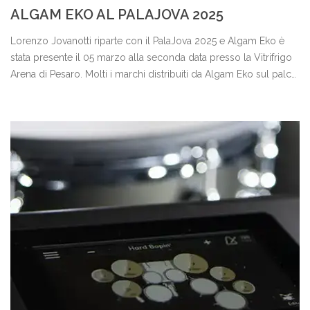
ALGAM EKO AL PALAJOVA 2025
Lorenzo Jovanotti riparte con il PalaJova 2025 e Algam Eko è
stata presente il 05 marzo alla seconda data presso la Vitrifrigo
Arena di Pesaro. Molti i marchi distribuiti da Algam Eko sul palco:
Eko Guitars, Aguilar, Spector, Music Man, Dunlop, Darkglass,
Ernie Ball, MXR, Korg, Allen & Heath, Nord, Zildjian, Vic Firth,
Sterling by Music Man, Martin & Co. e Quik Lok. Vi raccontiamo
come è andata.