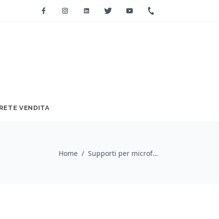
Facebook
Instagram
Linkedin
Twitter
Youtube
+39 0733 2271
RETE VENDITA
Home
/
Supporti per microfoni