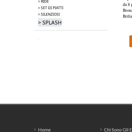
> RIDE
da 8 
> SET DI PIATTI
Bronz
> SILENZIOSI
Brilia
> SPLASH
Footer
Home
Chi Sono Gli 