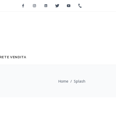
Facebook
Instagram
Linkedin
Twitter
Youtube
+39 0733 2271
RETE VENDITA
Home
/
Splash