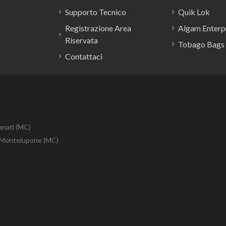
Supporto Tecnico
Quik Lok
Registrazione Area
Algam Enterpr
Riservata
Tobago Bags
Contattaci
anati (MC)
10 Montelupone (MC)