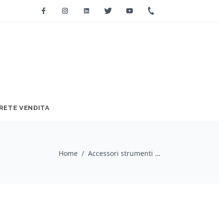
Facebook
Instagram
Linkedin
Twitter
Youtube
+39 0733 2271
RETE VENDITA
Home
/
Accessori strumenti a corda