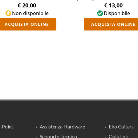
su palchi molto risonanti.
€ 20,00
€ 13,00
Non disponibile
Disponibile
ACQUISTA ONLINE
ACQUISTA ONLINE
E-Point
Assistenza Hardware
Eko Guitars
Supporto Tecnico
Quik Lok