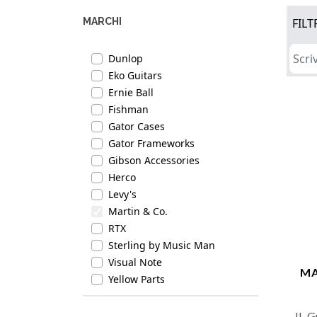
MARCHI
FILT
Dunlop
Eko Guitars
Ernie Ball
Fishman
Gator Cases
Gator Frameworks
Gibson Accessories
Herco
Levy's
Martin & Co.
RTX
Sterling by Music Man
Visual Note
MA
Yellow Parts
Il G