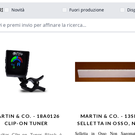
RI
Novità
Fuori produzione
Dis
RTIN & CO. - 18A0126
MARTIN & CO. - 13
CLIP-ON TUNER
SELLETTA IN OSSO, 
SAGOMATA
Selletta in Osso Non Sagoma
uitar Clip-on Tuner Black è