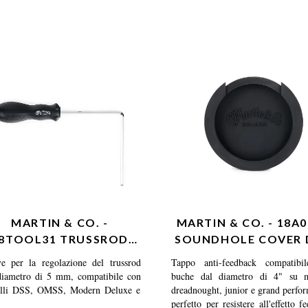
MARTIN & CO. -
MARTIN & CO. - 18A
8TOOL31 TRUSSROD
SOUNDHOLE COVER D
WRENCH KEY 5MM
GP
e per la regolazione del trussrod
Tappo anti-feedback compatibi
diametro di 5 mm, compatibile con
buche dal diametro di 4" su m
lli DSS, OMSS, Modern Deluxe e
dreadnought, junior e grand perfo
perfetto per resistere all'effetto f