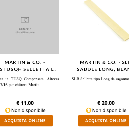
MARTIN & CO. -
MARTIN & CO. - SL
3STUSQH SELLETTA IN
SADDLE LONG, BLA
TUSQ, COMPENSATA,
etta in TUSQ Compensata, Altezza
SLB Selletta tipo Long da sagoma
HIGH…
7/16 per chitarra Martin
€ 11,00
€ 20,00
Non disponibile
Non disponibile
ACQUISTA ONLINE
ACQUISTA ONLINE