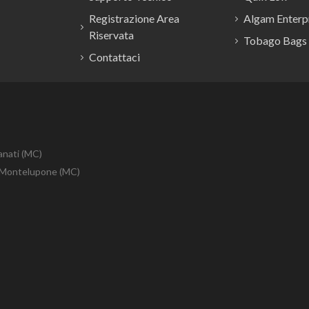
Registrazione Area
Algam Enterpr
Riservata
Tobago Bags
Contattaci
anati (MC)
10 Montelupone (MC)