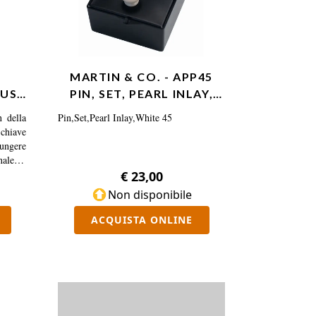
MARTIN & CO. - APP45
RUSS
PIN, SET, PEARL INLAY,
DA
WHITE 45
n della
Pin,Set,Pearl Inlay,White 45
chiave
iungere
nale da
€ 23,00
Non disponibile
ACQUISTA ONLINE