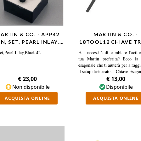
ARTIN & CO. - APP42
MARTIN & CO. -
IN, SET, PEARL INLAY,
18TOOL12 CHIAVE T
BLACK 42
ROD, ESAGONALE 
et,Pearl Inlay,Black 42
Hai necessità di cambiare l'actio
5MM
tua Martin preferita? Ecco la 
esagonale che ti aiuterà per a ragg
il setup desiderato. - Chiave Esago
5mm
€ 23,00
€ 13,00
Non disponibile
Disponibile
ACQUISTA ONLINE
ACQUISTA ONLINE