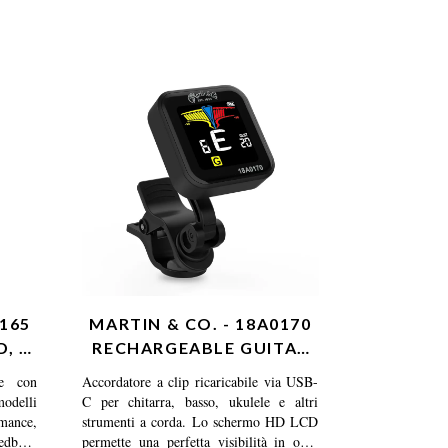
0165
MARTIN & CO. - 18A0170
, J,
RECHARGEABLE GUITAR
CLIP-ON TUNER
le con
Accordatore a clip ricaricabile via USB-
odelli
C per chitarra, basso, ukulele e altri
rmance,
strumenti a corda. Lo schermo HD LCD
eedback
permette una perfetta visibilità in ogni