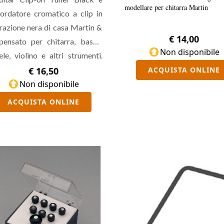
modellare per chitarra Martin
cordatore cromatico a clip in
razione nera di casa Martin &
€ 14,00
ensato per chitarra, basso,
Non disponibile
ele, violino e altri strumenti.
re un'accordatura molto
€ 16,50
ACQUISTA ONLINE
isa grazie al comodo display
Non disponibile
rappresentati i centesimi, con
ACQUISTA ONLINE
gamma di frequenze che va dai
 Hz ai 4186 Hz.