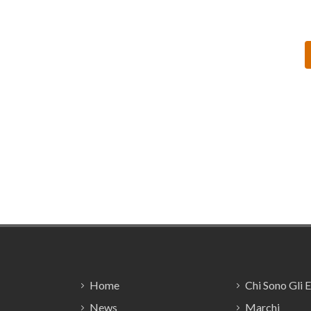
Footer
Home
Chi Sono Gli 
News
Marchi